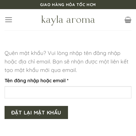
Bỏ
GIAO HÀNG HỎA TỐC HCM
qua
nội
dung
Quên mật khẩu? Vui lòng nhập tên đăng nhập
hoặc địa chỉ email. Bạn sẽ nhận được một liên kết
tạo mật khẩu mới qua email.
Bắt
Tên đăng nhập hoặc email
*
buộc
ĐẶT LẠI MẬT KHẨU