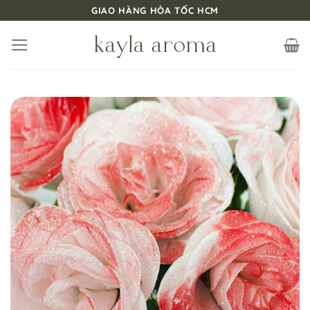
Bỏ
GIAO HÀNG HỎA TỐC HCM
qua
nội
dung