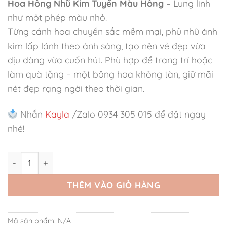
Hoa Hồng Nhũ Kim Tuyến Màu Hồng
– Lung linh
như một phép màu nhỏ.
Từng cánh hoa chuyển sắc mềm mại, phủ nhũ ánh
kim lấp lánh theo ánh sáng, tạo nên vẻ đẹp vừa
dịu dàng vừa cuốn hút. Phù hợp để trang trí hoặc
làm quà tặng – một bông hoa không tàn, giữ mãi
nét đẹp rạng ngời theo thời gian.
Nhắn
Kayla
/Zalo 0934 305 015 để đặt ngay
nhé!
Hoa Hồng Nhũ Kim Tuyến Màu Hồng số lượng
THÊM VÀO GIỎ HÀNG
Mã sản phẩm:
N/A