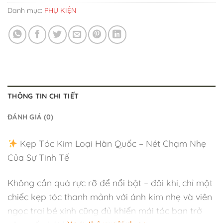
Danh mục:
PHỤ KIỆN
THÔNG TIN CHI TIẾT
ĐÁNH GIÁ (0)
Kẹp Tóc Kim Loại Hàn Quốc – Nét Chạm Nhẹ
Của Sự Tinh Tế
Không cần quá rực rỡ để nổi bật – đôi khi, chỉ một
chiếc kẹp tóc thanh mảnh với ánh kim nhẹ và viên
ngọc trai bé xinh cũng đủ khiến mái tóc bạn trở