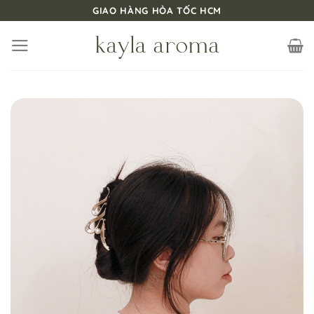
Bỏ
GIAO HÀNG HỎA TỐC HCM
qua
nội
dung