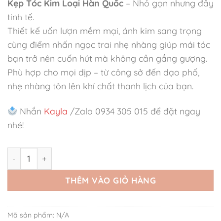
Kẹp Tóc Kim Loại Hàn Quốc
– Nhỏ gọn nhưng đầy
tinh tế.
Thiết kế uốn lượn mềm mại, ánh kim sang trọng
cùng điểm nhấn ngọc trai nhẹ nhàng giúp mái tóc
bạn trở nên cuốn hút mà không cần gắng gượng.
Phù hợp cho mọi dịp – từ công sở đến dạo phố,
nhẹ nhàng tôn lên khí chất thanh lịch của bạn.
Nhắn
Kayla
/Zalo 0934 305 015 để đặt ngay
nhé!
Kẹp Tóc Kim Loại tạo Kiểu Phong Cách Hàn Quốc số lượn
THÊM VÀO GIỎ HÀNG
Mã sản phẩm:
N/A