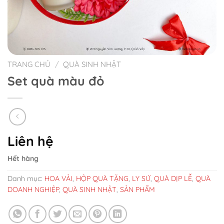
TRANG CHỦ
/
QUÀ SINH NHẬT
Set quà màu đỏ
Liên hệ
Hết hàng
Danh mục:
HOA VẢI
,
HỘP QUÀ TẶNG
,
LY SỨ
,
QUÀ DỊP LỄ
,
QUÀ
DOANH NGHIỆP
,
QUÀ SINH NHẬT
,
SẢN PHẨM