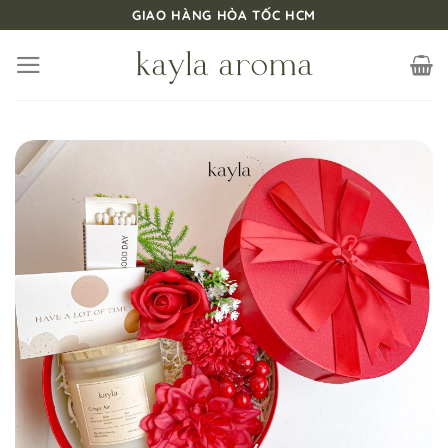
Bỏ
GIAO HÀNG HỎA TỐC HCM
qua
nội
dung