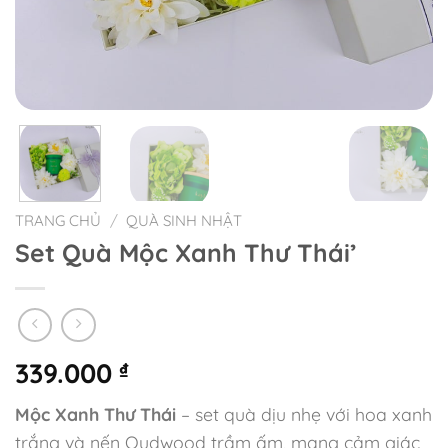
TRANG CHỦ
/
QUÀ SINH NHẬT
Set Quà Mộc Xanh Thư Thái’
339.000
₫
Mộc Xanh Thư Thái
– set quà dịu nhẹ với hoa xanh
trắng và nến Oudwood trầm ấm, mang cảm giác