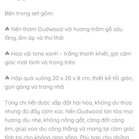
Bên trong set gồm:
☘ Nến thơm Oudwood với hương trầm gỗ sâu
lắng, ấm áp và thư thái
☘ Hoa vải tone xanh – trắng thanh khiết, gợi cảm
giác mát lành và trong trẻo
☘ Hộp quà vuông 20 x 20 x 8 cm, thiết kế tối giản,
gọn gàng và trang nhã
Từng chi tiết được sắp đặt hài hòa, không dư thừa
nhưng đủ đầy cảm xúc. Nến Oudwood lan tỏa mùi
hương dịu nhẹ, không nồng gắt, càng đốt càng
êm, giúp xoa dịu căng thẳng và mang lại cảm giác
tĩnh tại cho không gian sống. Phù hợp cho những