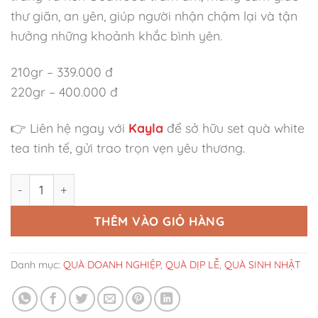
thư giãn, an yên, giúp người nhận chậm lại và tận
hưởng những khoảnh khắc bình yên.
210gr – 339.000 đ
220gr – 400.000 đ
👉 Liên hệ ngay với
Kayla
để sở hữu set quà white
tea tinh tế, gửi trao trọn vẹn yêu thương.
Set Quà Mộc Xanh Thư Thái' số lượng
THÊM VÀO GIỎ HÀNG
Danh mục:
QUÀ DOANH NGHIỆP
,
QUÀ DỊP LỄ
,
QUÀ SINH NHẬT