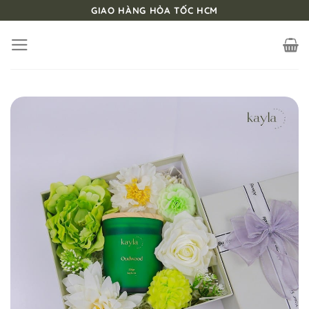
Bỏ
GIAO HÀNG HỎA TỐC HCM
qua
nội
dung