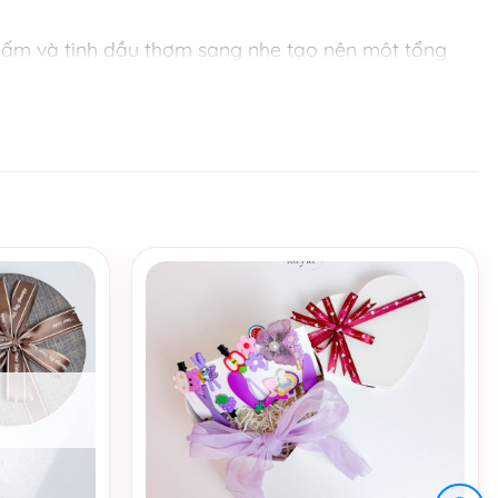
 ấm và tinh dầu thơm sang nhẹ tạo nên một tổng
, thanh lịch và thư giãn.