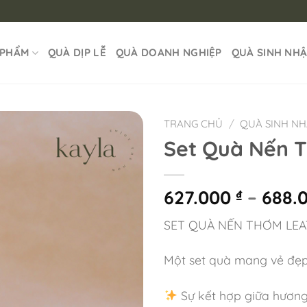
 PHẨM
QUÀ DỊP LỄ
QUÀ DOANH NGHIỆP
QUÀ SINH NH
TRANG CHỦ
/
QUÀ SINH N
Set Quà Nến 
627.000
–
688.
₫
SET QUÀ NẾN THƠM LEA
Một set quà mang vẻ đẹp
Sự kết hợp giữa hương