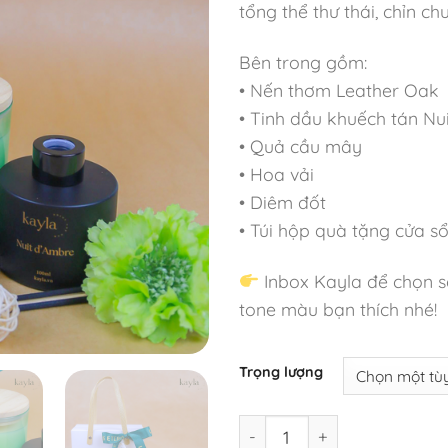
tổng thể thư thái, chỉn c
Bên trong gồm:
• Nến thơm Leather Oak
• Tinh dầu khuếch tán Nu
• Quả cầu mây
• Hoa vải
• Diêm đốt
• Túi hộp quà tặng cửa s
Inbox Kayla để chọn s
tone màu bạn thích nhé!
Trọng lượng
Set Quà Nến Thơm Leather 