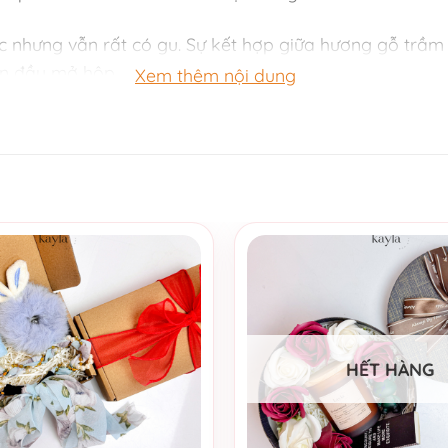
 nhưng vẫn rất có gu. Sự kết hợp giữa hương gỗ trầm
lần đầu mở hộp.
Xem thêm nội dung
mang lại cảm giác thư thái và an yên
ng trọng, nồng ấm, giúp không gian thêm cuốn hút
inh tế cho tổng thể
i hòa và dễ chịu
ẹn hơn
 hợp để mang đi tặng ngay
HẾT HÀNG
ghiệp hoặc dành cho những ai yêu thích phong cách mộc
 ấm áp và tinh tế.