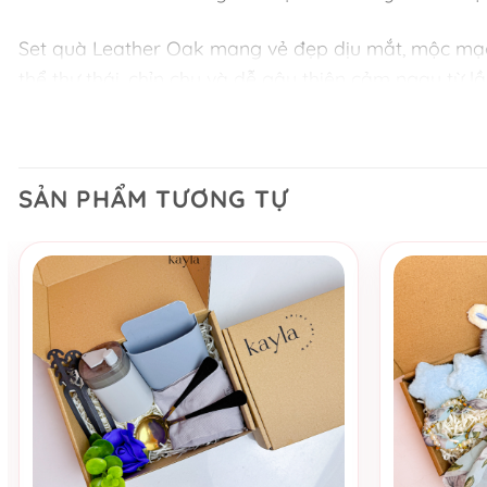
Set quà Leather Oak mang vẻ đẹp dịu mắt, mộc mạc
thể thư thái, chỉn chu và dễ gây thiện cảm ngay từ 
Bên trong set quà gồm:
– Nến thơm Leather Oak: hương gỗ ấm áp, sâu lắng, 
SẢN PHẨM TƯƠNG TỰ
– Tinh dầu khuếch tán Nuit d’Ambre: hương thơm sa
– Quả cầu mây: điểm nhấn decor nhỏ xinh, tăng nét t
– Hoa vải: phối cùng tone xanh dịu, tạo cảm giác hà
– Diêm đốt: hoàn thiện trải nghiệm dùng nến trọn v
– Túi hộp quà tặng cửa sổ: đẹp mắt, gọn gàng, phù
Phù hợp cho:
Quà sinh nhật, quà cảm ơn, quà tặng bạn bè, đồng n
Một set quà nhẹ nhàng nhưng đủ để tạo cảm giác