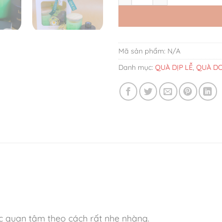
Mã sản phẩm:
N/A
Danh mục:
QUÀ DỊP LỄ
,
QUÀ DO
c quan tâm theo cách rất nhẹ nhàng.