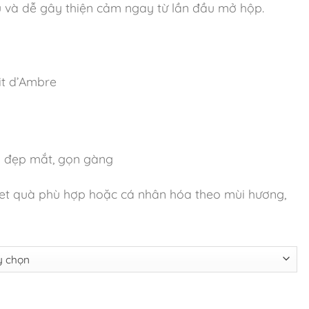
hu và dễ gây thiện cảm ngay từ lần đầu mở hộp.
it d’Ambre
ổ đẹp mắt, gọn gàng
et quà phù hợp hoặc cá nhân hóa theo mùi hương,
Oak An Nhiên số lượng