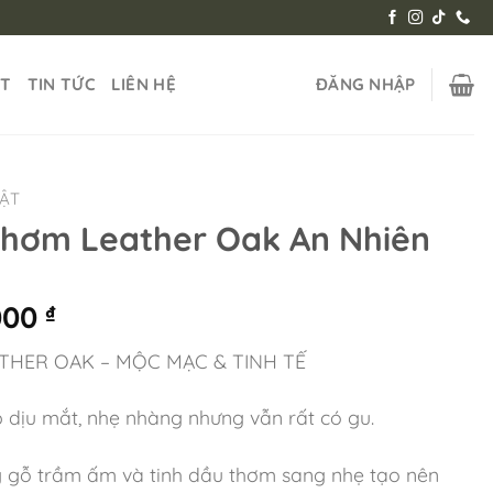
ẬT
TIN TỨC
LIÊN HỆ
ĐĂNG NHẬP
HẬT
Thơm Leather Oak An Nhiên
000
₫
THER OAK – MỘC MẠC & TINH TẾ
 dịu mắt, nhẹ nhàng nhưng vẫn rất có gu.
 gỗ trầm ấm và tinh dầu thơm sang nhẹ tạo nên