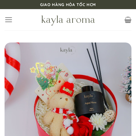
Bỏ
GIAO HÀNG HỎA TỐC HCM
qua
nội
dung