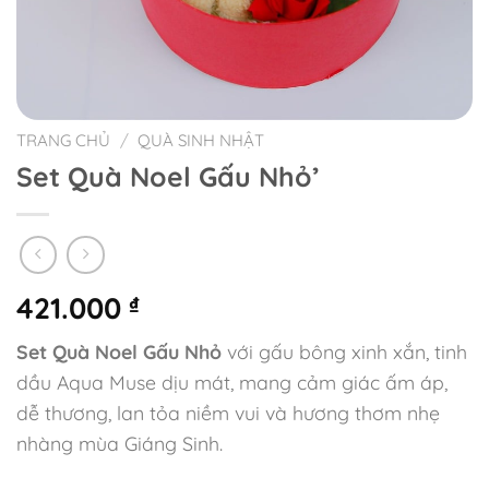
TRANG CHỦ
/
QUÀ SINH NHẬT
Set Quà Noel Gấu Nhỏ’
421.000
₫
Set Quà Noel Gấu Nhỏ
với gấu bông xinh xắn, tinh
dầu Aqua Muse dịu mát, mang cảm giác ấm áp,
dễ thương, lan tỏa niềm vui và hương thơm nhẹ
nhàng mùa Giáng Sinh.