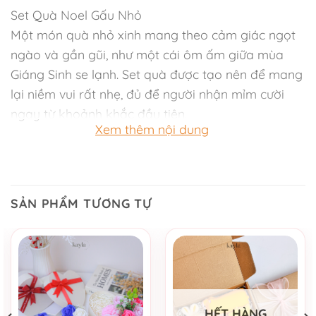
Set Quà Noel Gấu Nhỏ
Một món quà nhỏ xinh mang theo cảm giác ngọt
ngào và gần gũi, như một cái ôm ấm giữa mùa
Giáng Sinh se lạnh. Set quà được tạo nên để mang
lại niềm vui rất nhẹ, đủ để người nhận mỉm cười
ngay từ khoảnh khắc đầu tiên.
Xem thêm nội dung
Thiết kế tròn mềm mại kết hợp tone đỏ đặc trưng
của Noel tạo nên tổng thể ấm áp và đáng yêu. Set
Quà Noel Gấu Nhỏ dễ dàng trở thành điểm nhấn
SẢN PHẨM TƯƠNG TỰ
xinh xắn trong không gian mùa lễ hội, vừa gần gũi
vừa tràn đầy cảm xúc.
Set quà được đặt trong hộp tròn thắt nơ kích
thước 20 x 10,5 cm, sắp xếp tinh tế với chú gấu
bông nhỏ xinh ở vị trí trung tâm. Hình ảnh chú gấu
HẾT HÀNG