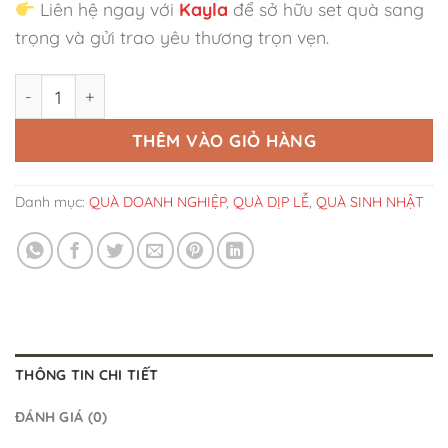
Liên hệ ngay với
Kayla
để sở hữu set quà sang
trọng và gửi trao yêu thương trọn vẹn.
Set Quà Noel Gấu Nhỏ' số lượng
THÊM VÀO GIỎ HÀNG
Danh mục:
QUÀ DOANH NGHIỆP
,
QUÀ DỊP LỄ
,
QUÀ SINH NHẬT
THÔNG TIN CHI TIẾT
ĐÁNH GIÁ (0)