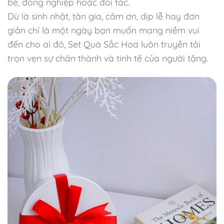
bè, đồng nghiệp hoặc đối tác.
Dù là sinh nhật, tân gia, cảm ơn, dịp lễ hay đơn
giản chỉ là một ngày bạn muốn mang niềm vui
đến cho ai đó, Set Quà Sắc Hoa luôn truyền tải
trọn vẹn sự chân thành và tinh tế của người tặng.