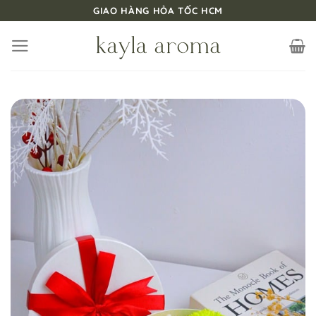
Bỏ
GIAO HÀNG HỎA TỐC HCM
qua
nội
dung