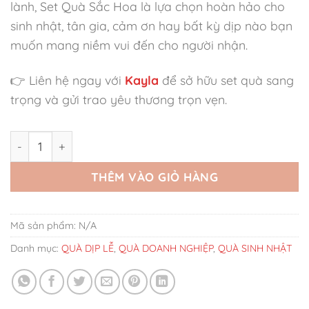
lành, Set Quà Sắc Hoa là lựa chọn hoàn hảo cho
sinh nhật, tân gia, cảm ơn hay bất kỳ dịp nào bạn
muốn mang niềm vui đến cho người nhận.
👉 Liên hệ ngay với
Kayla
để sở hữu set quà sang
trọng và gửi trao yêu thương trọn vẹn.
Set Quà Sắc Hoa số lượng
THÊM VÀO GIỎ HÀNG
Mã sản phẩm:
N/A
Danh mục:
QUÀ DỊP LỄ
,
QUÀ DOANH NGHIỆP
,
QUÀ SINH NHẬT