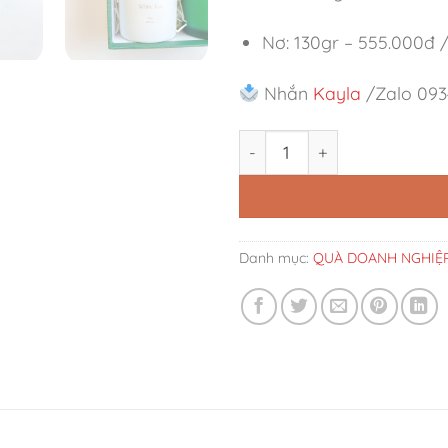
Nơ: 130gr – 555.000đ 
Nhắn
Kayla
/Zalo 093
Set Quà Song Hương Thanh 
Danh mục:
QUÀ DOANH NGHIỆ