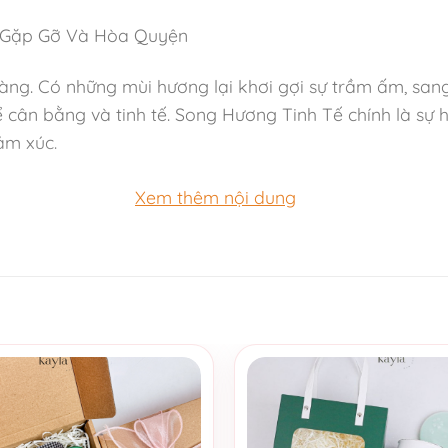
m Gặp Gỡ Và Hòa Quyện
ng. Có những mùi hương lại khơi gợi sự trầm ấm, sang
ể cân bằng và tinh tế. Song Hương Tinh Tế chính là s
ảm xúc.
Xem thêm nội dung
rắng nhẹ nhàng, thanh khiết, mang lại sự thư giãn, gi
m nồng nàn, ấm áp, sang trọng, gợi cảm giác tinh tế
 với tông xanh điểm chỉ, nắp kính trong suốt khoe trọn
g dịu dàng và gỗ trầm sâu lắng, mang đến trải nghiệm