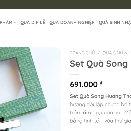
 PHẨM
QUÀ DỊP LỄ
QUÀ DOANH NGHIỆP
QUÀ SINH NH
TRANG CHỦ
/
QUÀ SINH N
Set Quà Song
691.000
₫
Set Quà Song Hương Tha
hương đối lập nhưng bổ t
trầm ấm áp, cuốn hút. M
bằng tinh tế – vừa thư gi