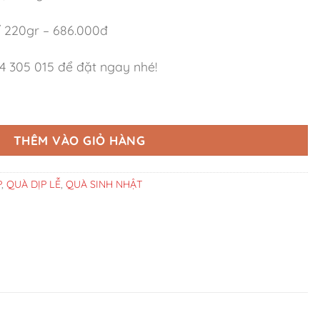
/ 220gr – 686.000đ
4 305 015 để đặt ngay nhé!
Lịch số lượng
THÊM VÀO GIỎ HÀNG
P
,
QUÀ DỊP LỄ
,
QUÀ SINH NHẬT