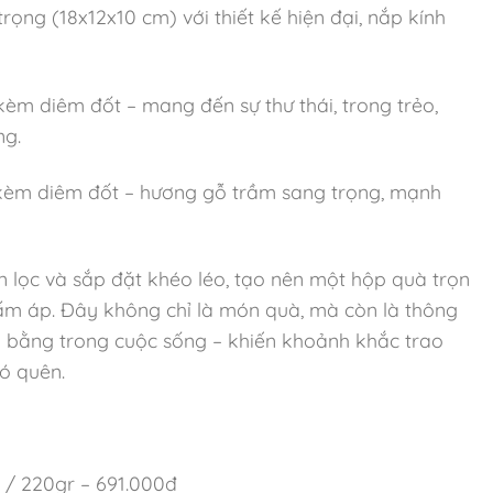
ọng (18x12x10 cm) với thiết kế hiện đại, nắp kính
èm diêm đốt – mang đến sự thư thái, trong trẻo,
ng.
èm diêm đốt – hương gỗ trầm sang trọng, mạnh
ọn lọc và sắp đặt khéo léo, tạo nên một hộp quà trọn
ấm áp. Đây không chỉ là món quà, mà còn là thông
n bằng trong cuộc sống – khiến khoảnh khắc trao
ó quên.
đ / 220gr – 691.000đ