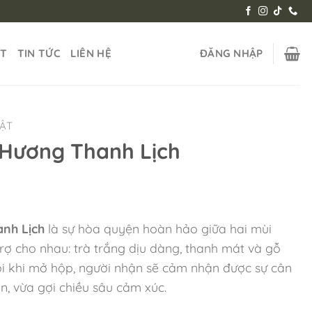
ẬT
TIN TỨC
LIÊN HỆ
ĐĂNG NHẬP
HẬT
 Hương Thanh Lịch
nh Lịch
là sự hòa quyện hoàn hảo giữa hai mùi
rợ cho nhau: trà trắng dịu dàng, thanh mát và gỗ
ỗi khi mở hộp, người nhận sẽ cảm nhận được sự cân
ãn, vừa gợi chiều sâu cảm xúc.