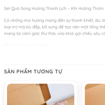
Set Quà Song Hương Thanh Lịch – Khi Hương Thơ
Có những mùi hương mang đến sự thanh khiết, dịu dà
loại trừ mà bù đắp, bổ sung để tạo nên một tổng th
mang lại cảm giác thư thái, vừa khơi gợi chiều sâu c
Bên trong set quà gồm:
Nến thơm Kayla White Tea kèm diêm đốt: Hương trà t
Nến thơm Kayla Oudwood kèm diêm đốt: Hương gỗ trầ
SẢN PHẨM TƯƠNG TỰ
Hộp quà sang trọng (18x12x10 cm): Thiết kế hiện đại
Ý nghĩa set quà:
Song Hương Thanh Lịch là sự giao hòa giữa trà trắn