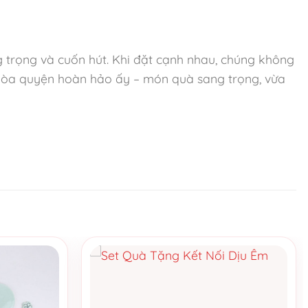
 trọng và cuốn hút. Khi đặt cạnh nhau, chúng không
ự hòa quyện hoàn hảo ấy – món quà sang trọng, vừa
úp xua tan căng thẳng và làm dịu tâm hồn.
 và cuốn hút.
 vẹn vẻ đẹp chỉn chu bên trong.
 đa tầng hương vị. Đây không chỉ là một hộp quà,