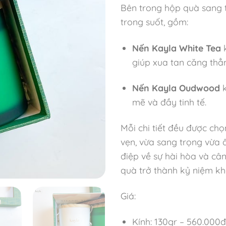
Bên trong hộp quà sang tr
trong suốt, gồm:
Nến Kayla White Tea
k
giúp xua tan căng thẳ
Nến Kayla Oudwood
k
mẽ và đầy tinh tế.
Mỗi chi tiết đều được ch
vẹn, vừa sang trọng vừa 
điệp về sự hài hòa và câ
quà trở thành kỷ niệm kh
Giá:
Kính: 130gr – 560.000