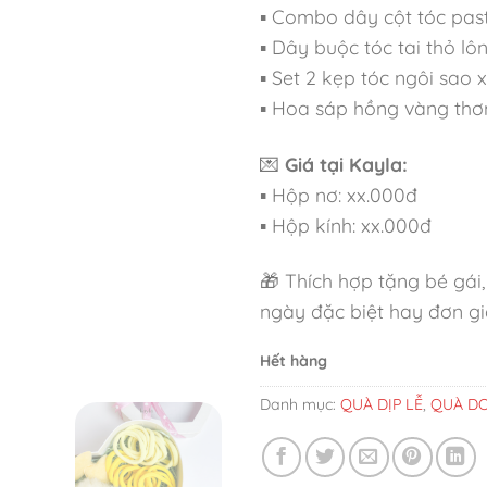
▪ Combo dây cột tóc past
▪ Dây buộc tóc tai thỏ l
▪ Set 2 kẹp tóc ngôi sao x
▪ Hoa sáp hồng vàng thơ
💌
Giá tại Kayla:
▪ Hộp nơ: xx.000đ
▪ Hộp kính: xx.000đ
🎁 Thích hợp tặng bé gái
ngày đặc biệt hay đơn giả
Hết hàng
Danh mục:
QUÀ DỊP LỄ
,
QUÀ DO