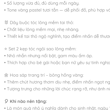
• Số lượng vừa đủ, đủ dùng mỗi ngày.
• Tone vàng pastel tươi tắn — dễ phối đồ, phù hợp v
🐰 Dây buộc tóc lông mềm tai thỏ:
• Chất liệu lông mềm mại, nhẹ nhàng.
• Thiết kế tai thỏ ngộ nghĩnh, tạo điểm nhấn dễ thươ
⭐ Set 2 kẹp tóc ngôi sao lông mềm:
• Nhỏ nhắn nhưng nổi bật, gam màu ấm áp.
• Thích hợp cho bé gái hoặc bạn nữ yêu sự tinh nghị
🌼 Hoa sáp trang trí – bông hồng vàng:
• Thêm chút hương thơm dịu nhẹ, điểm nhấn ngọt n
• Tượng trưng cho những lời chúc rạng rỡ, như ánh 
🎈 Khi nào nên tặng:
• Là món quà nhỏ ý nghĩa dành cho sinh nhật, ngày 