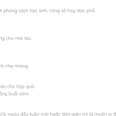
ới phong cách học sinh, công sở hay dạo phố.
ng cho mái tóc.
ch, nhẹ nhàng.
gào cho hộp quà.
nắng buổi sớm.
1/6, ngày đầu tuần mới hoặc đơn giản chỉ là muốn ai đ