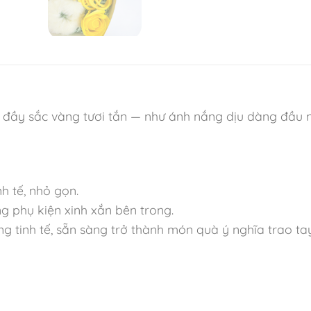
 đầy sắc vàng tươi tắn — như ánh nắng dịu dàng đầu
nh tế, nhỏ gọn.
g phụ kiện xinh xắn bên trong.
 tinh tế, sẵn sàng trở thành món quà ý nghĩa trao tay