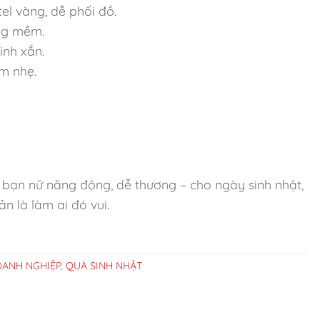
el vàng, dễ phối đồ.
ông mềm.
inh xắn.
m nhẹ.
, bạn nữ năng động, dễ thương – cho ngày sinh nhật,
n là làm ai đó vui.
ANH NGHIỆP
,
QUÀ SINH NHẬT