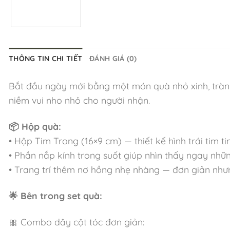
THÔNG TIN CHI TIẾT
ĐÁNH GIÁ (0)
Bắt đầu ngày mới bằng một món quà nhỏ xinh, tràn
niềm vui nho nhỏ cho người nhận.
📦 Hộp quà:
• Hộp Tim Trong (16×9 cm) — thiết kế hình trái tim ti
• Phần nắp kính trong suốt giúp nhìn thấy ngay nhữn
• Trang trí thêm nơ hồng nhẹ nhàng — đơn giản nhưng
🌟 Bên trong set quà:
🎀 Combo dây cột tóc đơn giản: