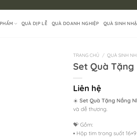
 PHẨM
QUÀ DỊP LỄ
QUÀ DOANH NGHIỆP
QUÀ SINH NH
TRANG CHỦ
/
QUÀ SINH N
Set Quà Tặng
Liên hệ
☀️
Set Quà Tặng Nắng N
và dễ thương.
💝 Gồm:
▪ Hộp tim trong suốt 16×