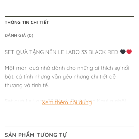
THÔNG TIN CHI TIẾT
ĐÁNH GIÁ (0)
SET QUÀ TẶNG NẾN LE LABO 33 BLACK RED
Một món quà nhỏ dành cho những ai thích sự nổi
bật, cá tính nhưng vẫn yêu những chi tiết dễ
thương và tinh tế.
Set quà Le Labo 33 Black Red được KayLa phối
Xem thêm nội dung
theo tone đen đỏ cuốn hút, tạo cảm giác vừa
thanh lịch, vừa ấm áp. Bên trong là nến thơm Le
Labo 33 với hương thơm đặc trưng, ly sứ mèo
SẢN PHẨM TƯƠNG TỰ
trắng đen siêu xinh, hoa vải trang trí, muỗng