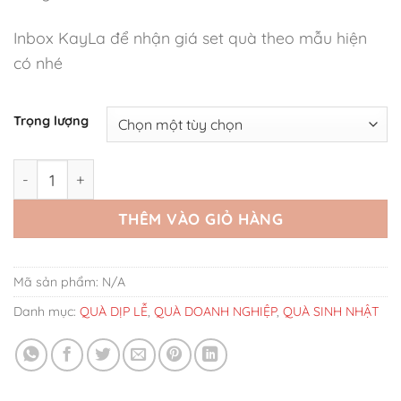
Inbox KayLa để nhận giá set quà theo mẫu hiện
có nhé
Trọng lượng
Set Quà Tặng Nến Le Labo 33 Black Red số lượng
THÊM VÀO GIỎ HÀNG
Mã sản phẩm:
N/A
Danh mục:
QUÀ DỊP LỄ
,
QUÀ DOANH NGHIỆP
,
QUÀ SINH NHẬT