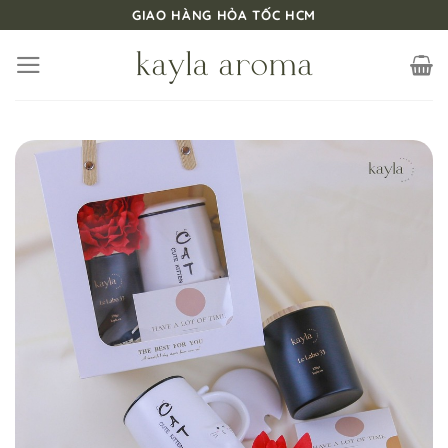
Bỏ
GIAO HÀNG HỎA TỐC HCM
qua
nội
dung