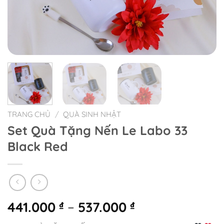
TRANG CHỦ
/
QUÀ SINH NHẬT
Set Quà Tặng Nến Le Labo 33
Black Red
441.000
–
537.000
₫
₫