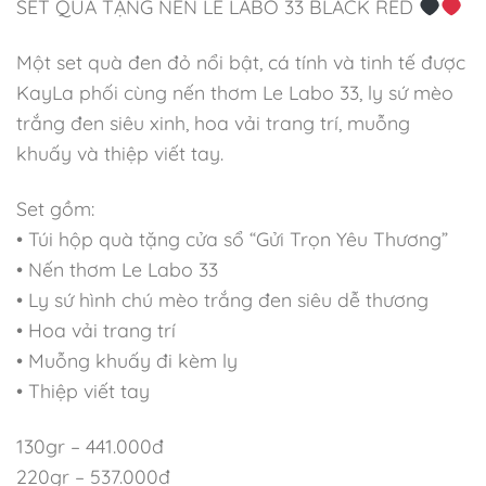
SET QUÀ TẶNG NẾN LE LABO 33 BLACK RED
Một set quà đen đỏ nổi bật, cá tính và tinh tế được
KayLa phối cùng nến thơm Le Labo 33, ly sứ mèo
trắng đen siêu xinh, hoa vải trang trí, muỗng
khuấy và thiệp viết tay.
Set gồm:
• Túi hộp quà tặng cửa sổ “Gửi Trọn Yêu Thương”
• Nến thơm Le Labo 33
• Ly sứ hình chú mèo trắng đen siêu dễ thương
• Hoa vải trang trí
• Muỗng khuấy đi kèm ly
• Thiệp viết tay
130gr – 441.000đ
220gr – 537.000đ