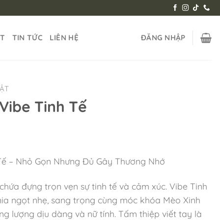
ẬT
TIN TỨC
LIÊN HỆ
ĐĂNG NHẬP
HẬT
Vibe Tinh Tế
 Tế – Nhỏ Gọn Nhưng Đủ Gây Thương Nhớ
ứa đựng trọn vẹn sự tinh tế và cảm xúc. Vibe Tinh
ia ngọt nhẹ, sang trọng cùng móc khóa Mèo Xinh
 lượng dịu dàng và nữ tính. Tấm thiệp viết tay là