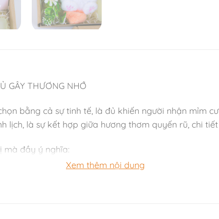
 ĐỦ GÂY THƯƠNG NHỚ
họn bằng cả sự tinh tế, là đủ khiến người nhận mỉm cư
lịch, là sự kết hợp giữa hương thơm quyến rũ, chi tiế
ị mà đầy ý nghĩa:
Xem thêm nội dung
ơng hoa ngọt nhẹ, sang trọng và nữ tính, giúp không 
ui và chút duyên dáng mỗi ngày.