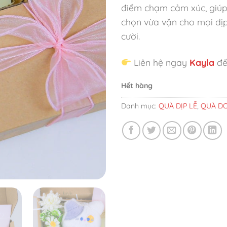
điểm chạm cảm xúc, giúp 
chọn vừa vặn cho mọi dịp
cười.
Liên hệ ngay
Kayla
để
Hết hàng
Danh mục:
QUÀ DỊP LỄ
,
QUÀ DO