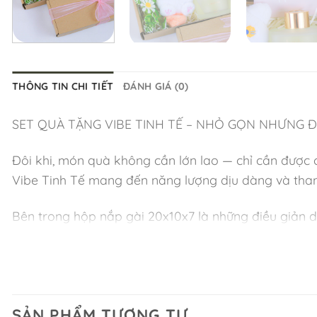
THÔNG TIN CHI TIẾT
ĐÁNH GIÁ (0)
SET QUÀ TẶNG VIBE TINH TẾ – NHỎ GỌN NHƯNG
Đôi khi, món quà không cần lớn lao — chỉ cần được c
Vibe Tinh Tế mang đến năng lượng dịu dàng và thanh 
Bên trong hộp nắp gài 20x10x7 là những điều giản d
Tinh dầu khuếch tán Gardenia – Hương Quyến Rũ: Hư
Móc khóa Mèo Xinh: Phụ kiện nhỏ mang theo niềm v
SẢN PHẨM TƯƠNG TỰ