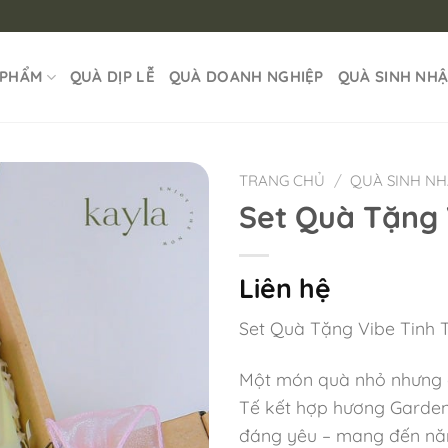
 PHẨM
QUÀ DỊP LỄ
QUÀ DOANH NGHIỆP
QUÀ SINH NH
TRANG CHỦ
/
QUÀ SINH N
Set Quà Tặng 
Liên hệ
Set Quà Tặng Vibe Tinh
Một món quà nhỏ nhưng ch
Tế kết hợp hương Garden
đáng yêu – mang đến năng