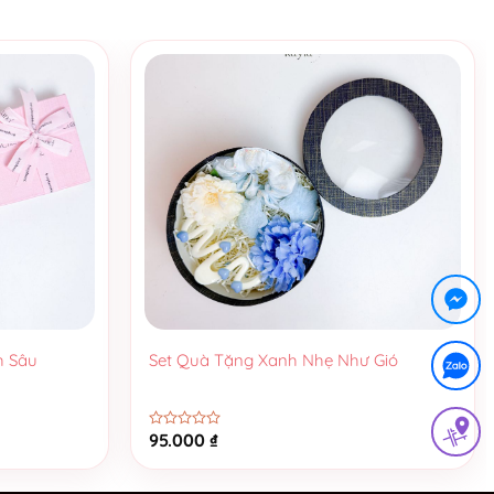
+
h Sâu
Set Quà Tặng Xanh Nhẹ Như Gió
95.000
₫
Được
xếp
hạng
0