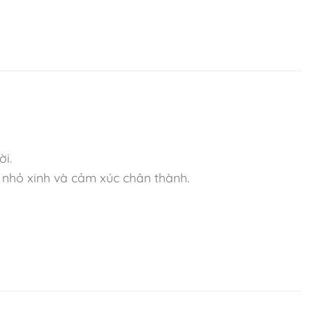
ời.
t nhỏ xinh và cảm xúc chân thành.
gian trở nên mềm mại và dễ chịu.