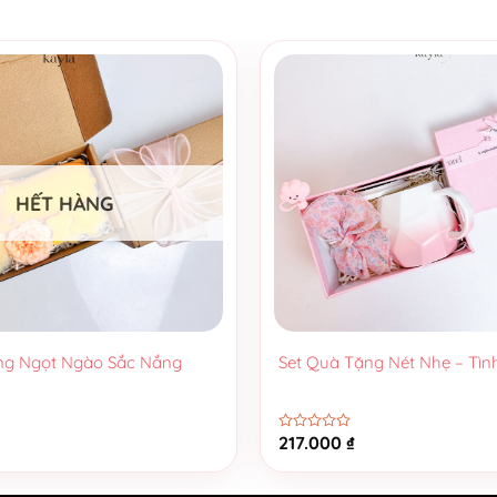
i gắm tình cảm thật khẽ mà sâu.
 xúc.
iản là một cách để nói “tôi nhớ bạn, thật đấy.”
HẾT HÀNG
+
ng Ngọt Ngào Sắc Nắng
Set Quà Tặng Nét Nhẹ – Tìn
217.000
₫
Được
xếp
hạng
0