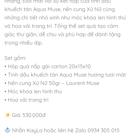
nhàng, tươi mát với sự kết hợp của tinh dầu
khuếch tán Aqua Muse, nến cung Xử Nữ cùng
những chi tiết nhỏ xinh như móc khóa len hình thú
và hoa vải trang trí. Tổng thể set quà tạo cảm
giác thư giãn, dễ chịu và phù hợp để dành tặng
trong nhiều dịp.
Set gồm:
• Hộp quà nắp gài carton 20x15x10
• Tinh dầu khuếch tán Aqua Muse hương tươi mát
• Nến cung Xử Nữ 50gr – Laurent Muse
• Móc khóa len hình thú
• Hoa vải trang trí
Giá: 530.000đ
Nhắn KayLa hoặc liên hệ Zalo 0934 305 015