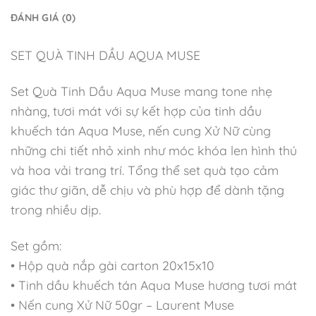
ĐÁNH GIÁ (0)
SET QUÀ TINH DẦU AQUA MUSE
Set Quà Tinh Dầu Aqua Muse mang tone nhẹ
nhàng, tươi mát với sự kết hợp của tinh dầu
khuếch tán Aqua Muse, nến cung Xử Nữ cùng
những chi tiết nhỏ xinh như móc khóa len hình thú
và hoa vải trang trí. Tổng thể set quà tạo cảm
giác thư giãn, dễ chịu và phù hợp để dành tặng
trong nhiều dịp.
Set gồm:
• Hộp quà nắp gài carton 20x15x10
• Tinh dầu khuếch tán Aqua Muse hương tươi mát
• Nến cung Xử Nữ 50gr – Laurent Muse