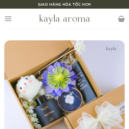
Bỏ
GIAO HÀNG HỎA TỐC HCM
qua
nội
dung