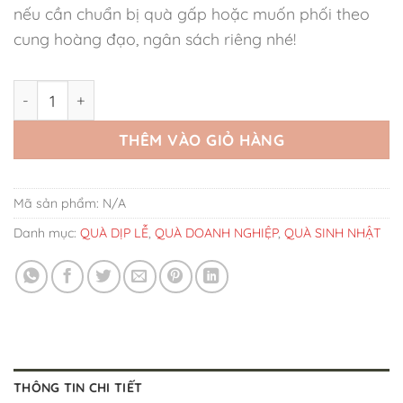
nếu cần chuẩn bị quà gấp hoặc muốn phối theo
cung hoàng đạo, ngân sách riêng nhé!
Set Quà Tinh Dầu Aqua Muse số lượng
THÊM VÀO GIỎ HÀNG
Mã sản phẩm:
N/A
Danh mục:
QUÀ DỊP LỄ
,
QUÀ DOANH NGHIỆP
,
QUÀ SINH NHẬT
THÔNG TIN CHI TIẾT