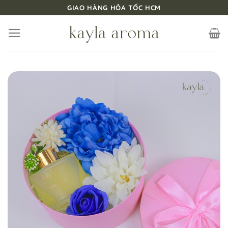
Bỏ
GIAO HÀNG HỎA TỐC HCM
qua
nội
dung