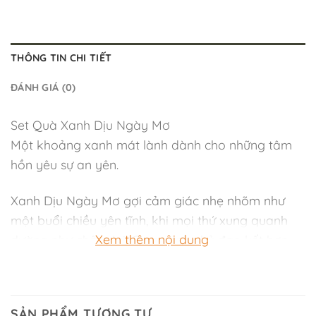
THÔNG TIN CHI TIẾT
ĐÁNH GIÁ (0)
Set Quà Xanh Dịu Ngày Mơ
Một khoảng xanh mát lành dành cho những tâm
hồn yêu sự an yên.
Xanh Dịu Ngày Mơ gợi cảm giác nhẹ nhõm như
một buổi chiều yên tĩnh, khi mọi thứ xung quanh
Xem thêm nội dung
dường như chậm lại. Gam xanh chủ đạo kết hợp
cùng trắng và hồng pastel tạo nên tổng thể hài
hòa, dịu mắt và rất dễ chịu. Set quà mang nét tinh
tế vừa đủ — không phô trương, không cầu kỳ —
SẢN PHẨM TƯƠNG TỰ