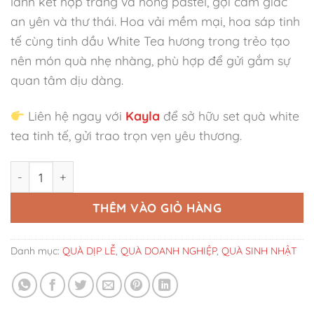
lành kết hợp trắng và hồng pastel, gợi cảm giác
an yên và thư thái. Hoa vải mềm mại, hoa sáp tinh
tế cùng tinh dầu White Tea hương trong trẻo tạo
nên món quà nhẹ nhàng, phù hợp để gửi gắm sự
quan tâm dịu dàng.
Liên hệ ngay với
Kayla
để sở hữu set quà white
tea tinh tế, gửi trao trọn vẹn yêu thương.
Set Quà Xanh Dịu Ngày Mơ' số lượng
THÊM VÀO GIỎ HÀNG
Danh mục:
QUÀ DỊP LỄ
,
QUÀ DOANH NGHIỆP
,
QUÀ SINH NHẬT