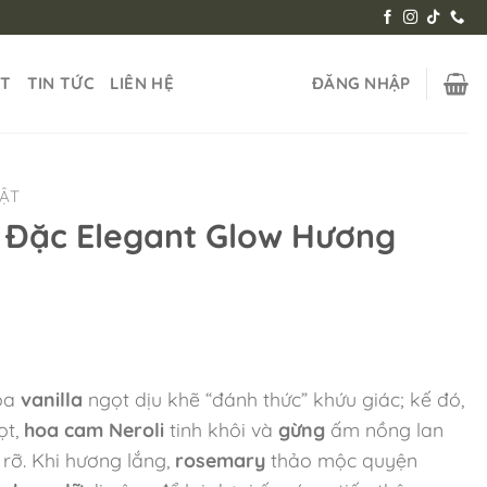
ẬT
TIN TỨC
LIÊN HỆ
ĐĂNG NHẬP
HẬT
 Đặc Elegant Glow Hương
òa
vanilla
ngọt dịu khẽ “đánh thức” khứu giác; kế đó,
ọt,
hoa cam Neroli
tinh khôi và
gừng
ấm nồng lan
 rỡ. Khi hương lắng,
rosemary
thảo mộc quyện