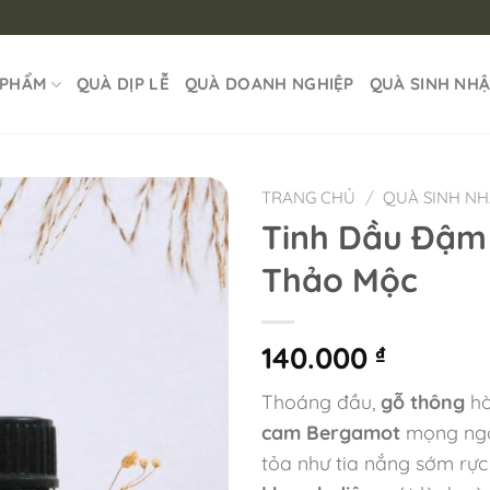
 PHẨM
QUÀ DỊP LỄ
QUÀ DOANH NGHIỆP
QUÀ SINH NH
TRANG CHỦ
/
QUÀ SINH N
Tinh Dầu Đậm
Thảo Mộc
140.000
₫
Thoáng đầu,
gỗ thông
h
cam Bergamot
mọng ng
tỏa như tia nắng sớm rực