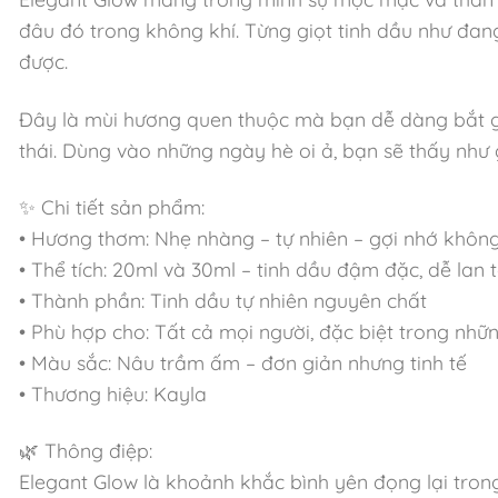
đâu đó trong không khí. Từng giọt tinh dầu như đang
được.
Đây là mùi hương quen thuộc mà bạn dễ dàng bắt gặp
thái. Dùng vào những ngày hè oi ả, bạn sẽ thấy như
✨ Chi tiết sản phẩm:
• Hương thơm: Nhẹ nhàng – tự nhiên – gợi nhớ khôn
• Thể tích: 20ml và 30ml – tinh dầu đậm đặc, dễ lan 
• Thành phần: Tinh dầu tự nhiên nguyên chất
• Phù hợp cho: Tất cả mọi người, đặc biệt trong nhữ
• Màu sắc: Nâu trầm ấm – đơn giản nhưng tinh tế
• Thương hiệu: Kayla
🌿 Thông điệp:
Elegant Glow là khoảnh khắc bình yên đọng lại trong