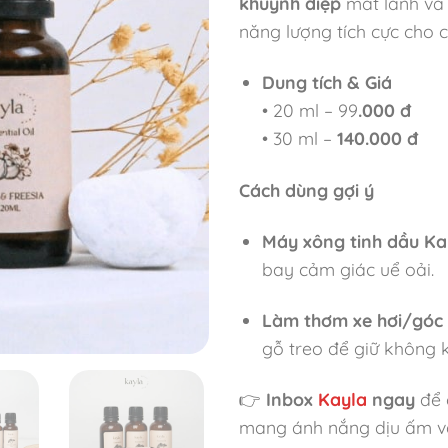
khuynh diệp
mát lành v
năng lượng tích cực cho 
Dung tích & Giá
• 20 ml – 99
.000 đ
• 30 ml –
140.000 đ
Cách dùng gợi ý
Máy xông tinh dầu Ka
bay cảm giác uể oải.
Làm thơm xe hơi/góc 
gỗ treo để giữ không k
👉
Inbox
Kayla
ngay
để 
mang ánh nắng dịu ấm và