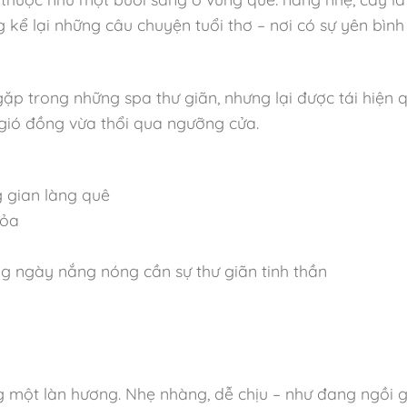
 kể lại những câu chuyện tuổi thơ – nơi có sự yên bình
 trong những spa thư giãn, nhưng lại được tái hiện qu
 gió đồng vừa thổi qua ngưỡng cửa.
g gian làng quê
tỏa
ng ngày nắng nóng cần sự thư giãn tinh thần
 một làn hương. Nhẹ nhàng, dễ chịu – như đang ngồi gi