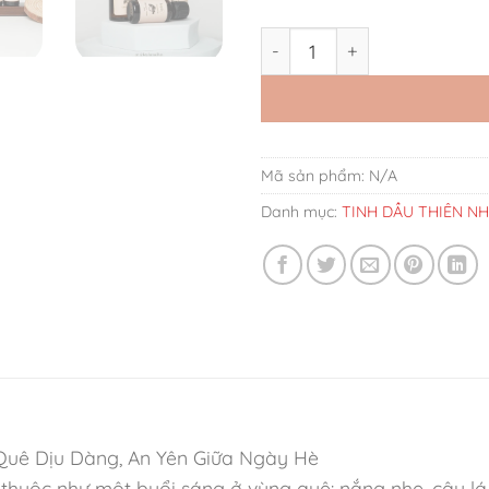
Tinh Dầu Đậm Đặc Elegant 
Mã sản phẩm:
N/A
Danh mục:
TINH DẦU THIÊN NH
Quê Dịu Dàng, An Yên Giữa Ngày Hè
thuộc như một buổi sáng ở vùng quê: nắng nhẹ, cây l