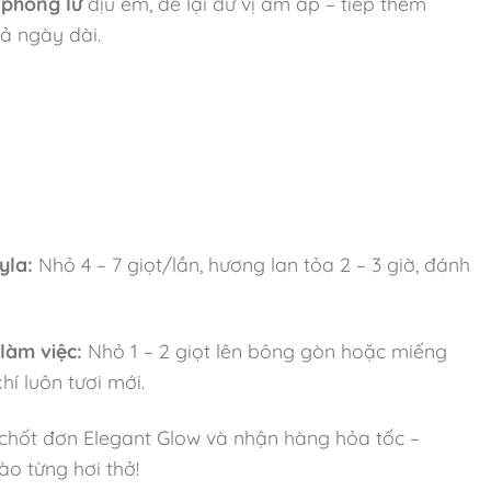
à
phong lữ
dịu êm, để lại dư vị ấm áp – tiếp thêm
cả ngày dài.
yla:
Nhỏ 4 – 7 giọt/lần, hương lan tỏa 2 – 3 giờ, đánh
làm việc:
Nhỏ 1 – 2 giọt lên bông gòn hoặc miếng
hí luôn tươi mới.
chốt đơn Elegant Glow và nhận hàng hỏa tốc –
o từng hơi thở!