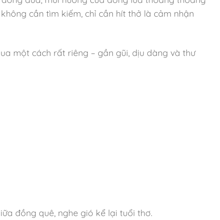
 không cần tìm kiếm, chỉ cần hít thở là cảm nhận
a một cách rất riêng – gần gũi, dịu dàng và thư
ữa đồng quê, nghe gió kể lại tuổi thơ.