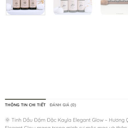
THÔNG TIN CHI TIẾT
ĐÁNH GIÁ (0)
🌞 Tinh Dầu Đậm Đặc Kayla Elegant Glow – Hương 
Elegant Glow mang trong mình sự mộc mạc và thân 