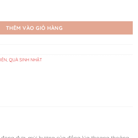
Glow Hương Thảo Mộc số lượng
THÊM VÀO GIỎ HÀNG
IÊN
,
QUÀ SINH NHẬT
á đong đưa, mùi hương của đồng lúa thoang thoảng