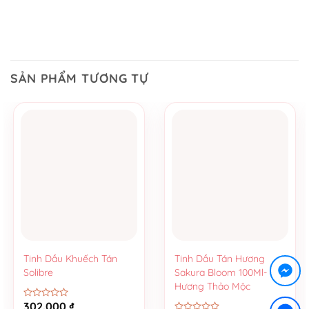
SẢN PHẨM TƯƠNG TỰ
Tinh Dầu Khuếch Tán
Tinh Dầu Tán Hương
Solibre
Sakura Bloom 100Ml-
Hương Thảo Mộc
302.000
₫
Được