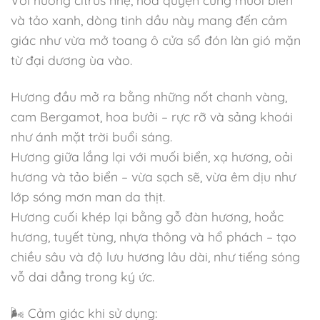
và tảo xanh, dòng tinh dầu này mang đến cảm
giác như vừa mở toang ô cửa sổ đón làn gió mặn
từ đại dương ùa vào.
Hương đầu mở ra bằng những nốt chanh vàng,
cam Bergamot, hoa bưởi – rực rỡ và sảng khoái
như ánh mặt trời buổi sáng.
Hương giữa lắng lại với muối biển, xạ hương, oải
hương và tảo biển – vừa sạch sẽ, vừa êm dịu như
lớp sóng mơn man da thịt.
Hương cuối khép lại bằng gỗ đàn hương, hoắc
hương, tuyết tùng, nhựa thông và hổ phách – tạo
chiều sâu và độ lưu hương lâu dài, như tiếng sóng
vỗ dai dẳng trong ký ức.
🌬️ Cảm giác khi sử dụng: