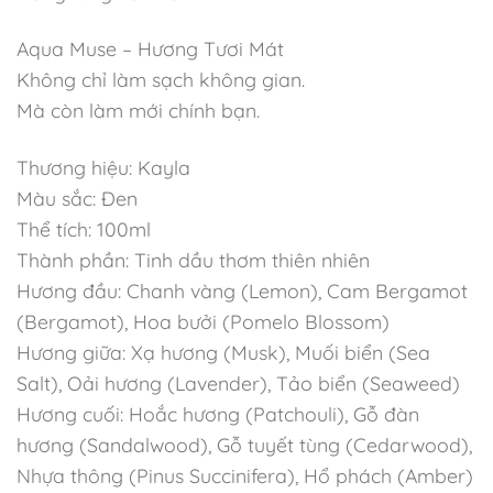
Aqua Muse – Hương Tươi Mát
Không chỉ làm sạch không gian.
Mà còn làm mới chính bạn.
Thương hiệu: Kayla
Màu sắc: Đen
Thể tích: 100ml
Thành phần: Tinh dầu thơm thiên nhiên
Hương đầu: Chanh vàng (Lemon), Cam Bergamot
(Bergamot), Hoa bưởi (Pomelo Blossom)
Hương giữa: Xạ hương (Musk), Muối biển (Sea
Salt), Oải hương (Lavender), Tảo biển (Seaweed)
Hương cuối: Hoắc hương (Patchouli), Gỗ đàn
hương (Sandalwood), Gỗ tuyết tùng (Cedarwood),
Nhựa thông (Pinus Succinifera), Hổ phách (Amber)