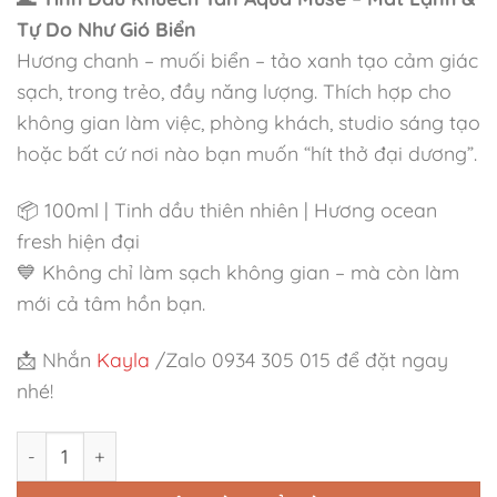
Tự Do Như Gió Biển
Hương chanh – muối biển – tảo xanh tạo cảm giác
sạch, trong trẻo, đầy năng lượng. Thích hợp cho
không gian làm việc, phòng khách, studio sáng tạo
hoặc bất cứ nơi nào bạn muốn “hít thở đại dương”.
📦 100ml | Tinh dầu thiên nhiên | Hương ocean
fresh hiện đại
💙 Không chỉ làm sạch không gian – mà còn làm
mới cả tâm hồn bạn.
📩 Nhắn
Kayla
/Zalo 0934 305 015 để đặt ngay
nhé!
Tinh Dầu Khuếch Tán Aqua Muse Hương Tươi Mát số lượn