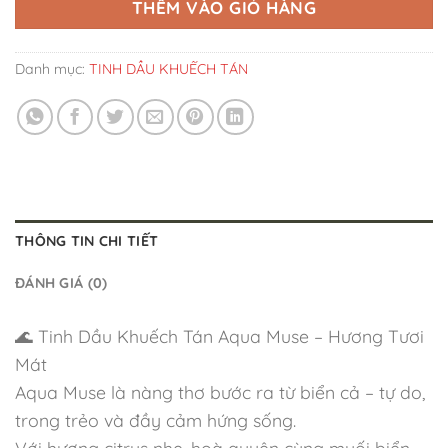
THÊM VÀO GIỎ HÀNG
Danh mục:
TINH DẦU KHUẾCH TÁN
THÔNG TIN CHI TIẾT
ĐÁNH GIÁ (0)
🌊 Tinh Dầu Khuếch Tán Aqua Muse – Hương Tươi
Mát
Aqua Muse là nàng thơ bước ra từ biển cả – tự do,
trong trẻo và đầy cảm hứng sống.
Với hương citrus nhẹ, hoà quyện cùng muối biển