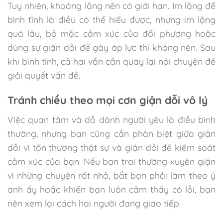
Tuy nhiên, khoảng lặng nên có giới hạn. Im lặng để
bình tĩnh là điều có thể hiểu được, nhưng im lặng
quá lâu, bỏ mặc cảm xúc của đối phương hoặc
dùng sự giận dỗi để gây áp lực thì không nên. Sau
khi bình tĩnh, cả hai vẫn cần quay lại nói chuyện để
giải quyết vấn đề.
Tránh chiều theo mọi cơn giận dỗi vô lý
Việc quan tâm và dỗ dành người yêu là điều bình
thường, nhưng bạn cũng cần phân biệt giữa giận
dỗi vì tổn thương thật sự và giận dỗi để kiểm soát
cảm xúc của bạn. Nếu bạn trai thường xuyên giận
vì những chuyện rất nhỏ, bắt bạn phải làm theo ý
anh ấy hoặc khiến bạn luôn cảm thấy có lỗi, bạn
nên xem lại cách hai người đang giao tiếp.