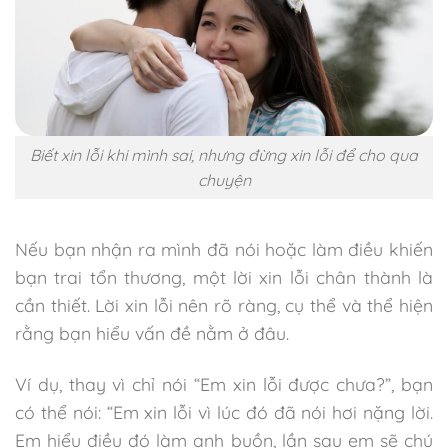
Biết xin lỗi khi mình sai, nhưng đừng xin lỗi để cho qua
chuyện
Nếu bạn nhận ra mình đã nói hoặc làm điều khiến
bạn trai tổn thương, một lời xin lỗi chân thành là
cần thiết. Lời xin lỗi nên rõ ràng, cụ thể và thể hiện
rằng bạn hiểu vấn đề nằm ở đâu.
Ví dụ, thay vì chỉ nói “Em xin lỗi được chưa?”, bạn
có thể nói: “Em xin lỗi vì lúc đó đã nói hơi nặng lời.
Em hiểu điều đó làm anh buồn, lần sau em sẽ chú