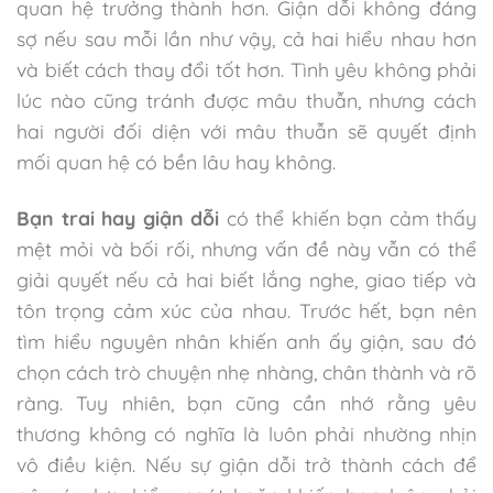
quan hệ trưởng thành hơn. Giận dỗi không đáng
sợ nếu sau mỗi lần như vậy, cả hai hiểu nhau hơn
và biết cách thay đổi tốt hơn. Tình yêu không phải
lúc nào cũng tránh được mâu thuẫn, nhưng cách
hai người đối diện với mâu thuẫn sẽ quyết định
mối quan hệ có bền lâu hay không.
Bạn trai hay giận dỗi
có thể khiến bạn cảm thấy
mệt mỏi và bối rối, nhưng vấn đề này vẫn có thể
giải quyết nếu cả hai biết lắng nghe, giao tiếp và
tôn trọng cảm xúc của nhau. Trước hết, bạn nên
tìm hiểu nguyên nhân khiến anh ấy giận, sau đó
chọn cách trò chuyện nhẹ nhàng, chân thành và rõ
ràng. Tuy nhiên, bạn cũng cần nhớ rằng yêu
thương không có nghĩa là luôn phải nhường nhịn
vô điều kiện. Nếu sự giận dỗi trở thành cách để