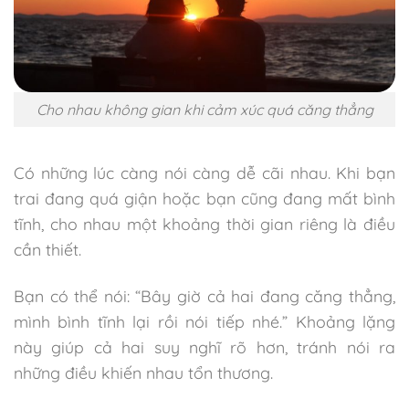
Cho nhau không gian khi cảm xúc quá căng thẳng
Có những lúc càng nói càng dễ cãi nhau. Khi bạn
trai đang quá giận hoặc bạn cũng đang mất bình
tĩnh, cho nhau một khoảng thời gian riêng là điều
cần thiết.
Bạn có thể nói: “Bây giờ cả hai đang căng thẳng,
mình bình tĩnh lại rồi nói tiếp nhé.” Khoảng lặng
này giúp cả hai suy nghĩ rõ hơn, tránh nói ra
những điều khiến nhau tổn thương.