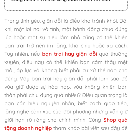
Trong tình yêu, giận dỗi là điều khó tránh khỏi. Đôi
khi, một lời nói vô tình, một hành động chưa đúng
lúc hoặc một sự hiểu lầm nhỏ cũng có thể khiến
bạn trai trở nên im lặng, khó chịu hoặc xa cách.
Tuy nhiên, nếu
bạn trai hay giận dỗi
quá thường
xuyên, điều này có thể khiến bạn cảm thấy mệt
mỏi, áp lực và không biết phải cư xử thế nào cho
đúng. Vậy bạn trai hay giận dỗi phải làm sao để
vừa giữ được sự hòa hợp, vừa không khiến bản
thân phải chịu đựng quá nhiều? Điều quan trọng là
bạn cần hiểu nguyên nhân, biết cách giao tiếp,
lắng nghe cảm xúc của đối phương nhưng vẫn giữ
giới hạn rõ ràng cho chính mình. Cùng
Shop quà
tặng doanh nghiệp
tham khảo bài viết sau đây để