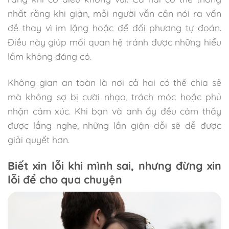
nhất rằng khi giận, mỗi người vẫn cần nói ra vấn
đề thay vì im lặng hoặc để đối phương tự đoán.
Điều này giúp mối quan hệ tránh được những hiểu
lầm không đáng có.
Không gian an toàn là nơi cả hai có thể chia sẻ
mà không sợ bị cười nhạo, trách móc hoặc phủ
nhận cảm xúc. Khi bạn và anh ấy đều cảm thấy
được lắng nghe, những lần giận dỗi sẽ dễ được
giải quyết hơn.
Biết xin lỗi khi mình sai, nhưng đừng xin
lỗi để cho qua chuyện