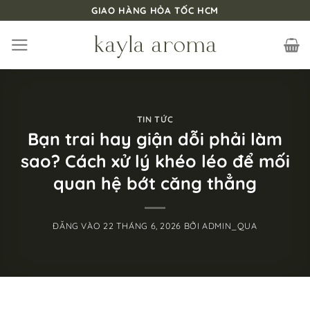
Bỏ
GIAO HÀNG HỎA TỐC HCM
qua
nội
dung
TIN TỨC
Bạn trai hay giận dỗi phải làm
sao? Cách xử lý khéo léo để mối
quan hệ bớt căng thẳng
ĐĂNG VÀO
22 THÁNG 6, 2026
BỞI
ADMIN_QUA