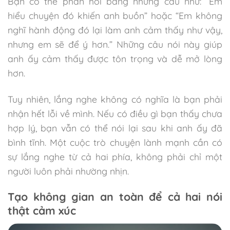
Bạn có thể phản hồi bằng những câu như: “Em
hiểu chuyện đó khiến anh buồn” hoặc “Em không
nghĩ hành động đó lại làm anh cảm thấy như vậy,
nhưng em sẽ để ý hơn.” Những câu nói này giúp
anh ấy cảm thấy được tôn trọng và dễ mở lòng
hơn.
Tuy nhiên, lắng nghe không có nghĩa là bạn phải
nhận hết lỗi về mình. Nếu có điều gì bạn thấy chưa
hợp lý, bạn vẫn có thể nói lại sau khi anh ấy đã
bình tĩnh. Một cuộc trò chuyện lành mạnh cần có
sự lắng nghe từ cả hai phía, không phải chỉ một
người luôn phải nhường nhịn.
Tạo không gian an toàn để cả hai nói
thật cảm xúc