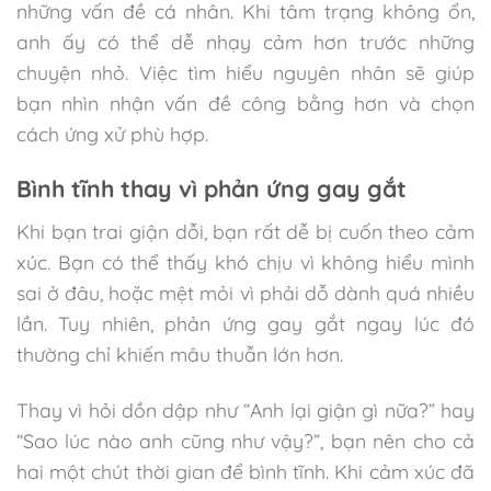
những vấn đề cá nhân. Khi tâm trạng không ổn,
anh ấy có thể dễ nhạy cảm hơn trước những
chuyện nhỏ. Việc tìm hiểu nguyên nhân sẽ giúp
bạn nhìn nhận vấn đề công bằng hơn và chọn
cách ứng xử phù hợp.
Bình tĩnh thay vì phản ứng gay gắt
Khi bạn trai giận dỗi, bạn rất dễ bị cuốn theo cảm
xúc. Bạn có thể thấy khó chịu vì không hiểu mình
sai ở đâu, hoặc mệt mỏi vì phải dỗ dành quá nhiều
lần. Tuy nhiên, phản ứng gay gắt ngay lúc đó
thường chỉ khiến mâu thuẫn lớn hơn.
Thay vì hỏi dồn dập như “Anh lại giận gì nữa?” hay
“Sao lúc nào anh cũng như vậy?”, bạn nên cho cả
hai một chút thời gian để bình tĩnh. Khi cảm xúc đã