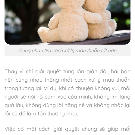
Cùng nhau tìm cách xử lý mâu thuẫn tốt hơn
Thay vì chỉ giải quyết từng lần giận dỗi, hai bạn
nên cùng nhau thống nhất cách xử lý mâu thuẫn
trong tương lai. Ví dụ, khi có chuyện không vui, mỗi
người sẽ nói rõ cảm xúc của mình, không im lặng
quá lâu, không dùng lời nặng nề và không nhắc lại
lỗi cũ để làm tổn thương nhau.
Việc có một cách giải quyết chung sẽ giúp mối