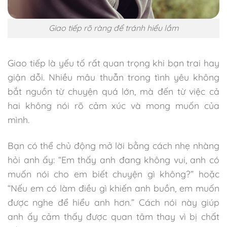
Giao tiếp rõ ràng để tránh hiểu lầm
Giao tiếp là yếu tố rất quan trọng khi bạn trai hay
giận dỗi. Nhiều mâu thuẫn trong tình yêu không
bắt nguồn từ chuyện quá lớn, mà đến từ việc cả
hai không nói rõ cảm xúc và mong muốn của
mình.
Bạn có thể chủ động mở lời bằng cách nhẹ nhàng
hỏi anh ấy: “Em thấy anh đang không vui, anh có
muốn nói cho em biết chuyện gì không?” hoặc
“Nếu em có làm điều gì khiến anh buồn, em muốn
được nghe để hiểu anh hơn.” Cách nói này giúp
anh ấy cảm thấy được quan tâm thay vì bị chất