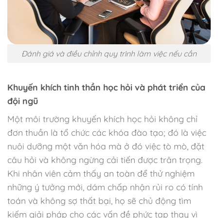
Đánh giá và điều chỉnh quy trình làm việc nếu cần
Khuyến khích tinh thần học hỏi và phát triển của
đội ngũ
Một môi trường khuyến khích học hỏi không chỉ
đơn thuần là tổ chức các khóa đào tạo; đó là việc
nuôi dưỡng một văn hóa mà ở đó việc tò mò, đặt
câu hỏi và không ngừng cải tiến được trân trọng.
Khi nhân viên cảm thấy an toàn để thử nghiệm
những ý tưởng mới, dám chấp nhận rủi ro có tính
toán và không sợ thất bại, họ sẽ chủ động tìm
kiếm giải pháp cho các vấn đề phức tạp thay vì