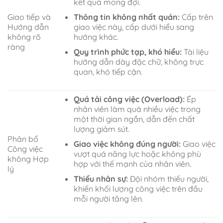
kết quả mong đợi.
Thông tin không nhất quán:
Cấp trên
Giao tiếp và
giao việc này, cấp dưới hiểu sang
Hướng dẫn
hướng khác.
không rõ
ràng
Quy trình phức tạp, khó hiểu:
Tài liệu
hướng dẫn dày đặc chữ, không trực
quan, khó tiếp cận.
Quá tải công việc (Overload):
Ép
nhân viên làm quá nhiều việc trong
một thời gian ngắn, dẫn đến chất
lượng giảm sút.
Phân bổ
Giao việc không đúng người:
Giao việc
Công việc
vượt quá năng lực hoặc không phù
không Hợp
hợp với thế mạnh của nhân viên.
lý
Thiếu nhân sự:
Đội nhóm thiếu người,
khiến khối lượng công việc trên đầu
mỗi người tăng lên.