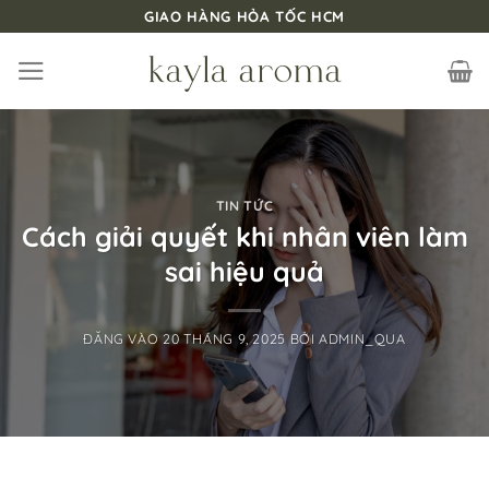
Bỏ
GIAO HÀNG HỎA TỐC HCM
qua
nội
dung
TIN TỨC
Cách giải quyết khi nhân viên làm
sai hiệu quả
ĐĂNG VÀO
20 THÁNG 9, 2025
BỞI
ADMIN_QUA