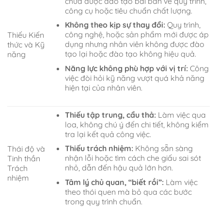
chưa được đào tạo bài bản về quy trình,
công cụ hoặc tiêu chuẩn chất lượng.
Không theo kịp sự thay đổi:
Quy trình,
công nghệ, hoặc sản phẩm mới được áp
Thiếu Kiến
dụng nhưng nhân viên không được đào
thức và Kỹ
tạo lại hoặc đào tạo không hiệu quả.
năng
Năng lực không phù hợp với vị trí:
Công
việc đòi hỏi kỹ năng vượt quá khả năng
hiện tại của nhân viên.
Thiếu tập trung, cẩu thả:
Làm việc qua
loa, không chú ý đến chi tiết, không kiểm
tra lại kết quả công việc.
Thiếu trách nhiệm:
Không sẵn sàng
Thái độ và
nhận lỗi hoặc tìm cách che giấu sai sót
Tinh thần
nhỏ, dẫn đến hậu quả lớn hơn.
Trách
nhiệm
Tâm lý chủ quan, “biết rồi”:
Làm việc
theo thói quen mà bỏ qua các bước
trong quy trình chuẩn.