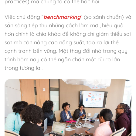
practices) mà chúng ta có thể học hỏi.
Việc chủ động “
benchmarking
” (so sánh chuẩn) và
sẵn sàng tiếp thu những cách làm mới, hiệu quả
hơn chính là chìa khóa để không chỉ giảm thiểu sai
sót mà còn nâng cao năng suất, tạo ra lợi thế
cạnh tranh bền vững. Một thay đổi nhỏ trong quy
trình hôm nay có thể ngăn chặn một rủi ro lớn
trong tương lai.