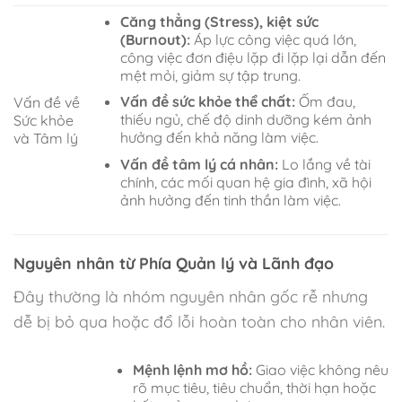
Căng thẳng (Stress), kiệt sức
(Burnout):
Áp lực công việc quá lớn,
công việc đơn điệu lặp đi lặp lại dẫn đến
mệt mỏi, giảm sự tập trung.
Vấn đề sức khỏe thể chất:
Ốm đau,
Vấn đề về
thiếu ngủ, chế độ dinh dưỡng kém ảnh
Sức khỏe
hưởng đến khả năng làm việc.
và Tâm lý
Vấn đề tâm lý cá nhân:
Lo lắng về tài
chính, các mối quan hệ gia đình, xã hội
ảnh hưởng đến tinh thần làm việc.
Nguyên nhân từ Phía Quản lý và Lãnh đạo
Đây thường là nhóm nguyên nhân gốc rễ nhưng
dễ bị bỏ qua hoặc đổ lỗi hoàn toàn cho nhân viên.
Mệnh lệnh mơ hồ:
Giao việc không nêu
rõ mục tiêu, tiêu chuẩn, thời hạn hoặc