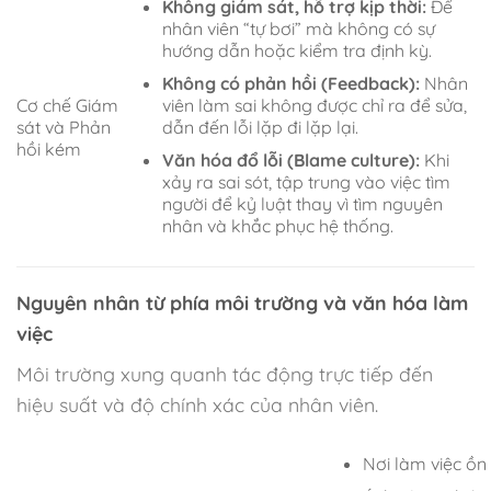
Không giám sát, hỗ trợ kịp thời:
Để
nhân viên “tự bơi” mà không có sự
hướng dẫn hoặc kiểm tra định kỳ.
Không có phản hồi (Feedback):
Nhân
viên làm sai không được chỉ ra để sửa,
Cơ chế Giám
dẫn đến lỗi lặp đi lặp lại.
sát và Phản
hồi kém
Văn hóa đổ lỗi (Blame culture):
Khi
xảy ra sai sót, tập trung vào việc tìm
người để kỷ luật thay vì tìm nguyên
nhân và khắc phục hệ thống.
Nguyên nhân từ phía môi trường và văn hóa làm
việc
Môi trường xung quanh tác động trực tiếp đến
hiệu suất và độ chính xác của nhân viên.
Nơi làm việc ồn