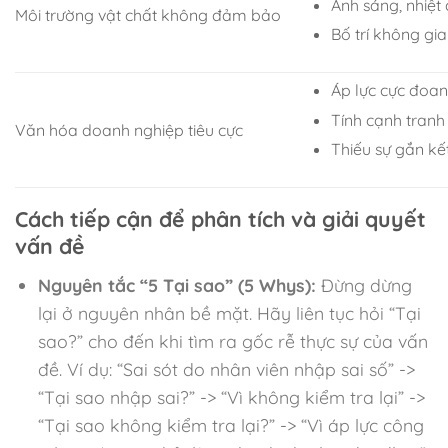
Ánh sáng, nhiệt
Môi trường vật chất không đảm bảo
Bố trí không gian
Áp lực cực đoan
Tính cạnh tranh
Văn hóa doanh nghiệp tiêu cực
Thiếu sự gắn kế
Cách tiếp cận để phân tích và giải quyết
vấn đề
Nguyên tắc “5 Tại sao” (5 Whys):
Đừng dừng
lại ở nguyên nhân bề mặt. Hãy liên tục hỏi “Tại
sao?” cho đến khi tìm ra gốc rễ thực sự của vấn
đề. Ví dụ: “Sai sót do nhân viên nhập sai số” ->
“Tại sao nhập sai?” -> “Vì không kiểm tra lại” ->
“Tại sao không kiểm tra lại?” -> “Vì áp lực công