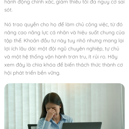
hành động chính xác, giảm thiểu tối đa nguy cơ sai
sót.
Nó trao quyền cho họ để làm chủ công việc, từ đó
nâng cao năng lực cá nhân và hiệu suất chung của
tập thể. Khoản đầu tư này tuy nhỏ nhưng mang lại
lợi ích lâu dài: một đội ngũ chuyên nghiệp, tự chủ
và một hệ thống vận hành trơn tru, ít rủi ro. Hãy
xem đây là chìa khóa để biến thách thức thành cơ
hội phát triển bền vững.