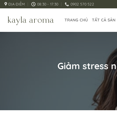
Bỏ
ĐỊA ĐIỂM
08:30 - 17:30
0902 570 522
qua
nội
TRANG CHỦ
TẤT CẢ SẢN
dung
Giảm stress 