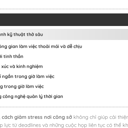
ành kỹ thuật thở sâu
ng gian làm việc thoải mái và dễ chịu
i tinh thần
m xúc và kinh nghiệm
í ngắn trong giờ làm việc
g trong giờ làm việc
g công nghệ quản lý thời gian
,
cách giảm stress nơi công sở
không chỉ giúp cải thi
áp lực từ deadlines và những cuộc họp liên tục có thể k