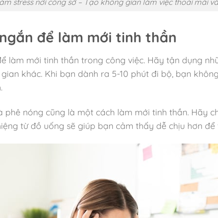
ảm stress nơi công sở – Tạo không gian làm việc thoải mái và
 ngắn để làm mới tinh thần
 để làm mới tinh thần trong công việc. Hãy tận dụng 
ian khác. Khi bạn dành ra 5-10 phút đi bộ, bạn không 
.
à phê nóng cũng là một cách làm mới tinh thần. Hãy c
ệng từ đồ uống sẽ giúp bạn cảm thấy dễ chịu hơn để tr