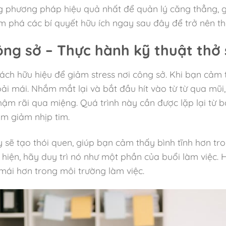
ững phương pháp hiệu quả nhất để quản lý căng thẳng, g
 phá các bí quyết hữu ích ngay sau đây để trở nên tho
ông sở – Thực hành kỹ thuật thở
ch hữu hiệu để giảm stress nơi công sở. Khi bạn cảm t
ải mái. Nhắm mắt lại và bắt đầu hít vào từ từ qua mũi
chậm rãi qua miệng. Quá trình này cần được lặp lại từ 
m giảm nhịp tim.
 sẽ tạo thói quen, giúp bạn cảm thấy bình tĩnh hơn tr
hiện, hãy duy trì nó như một phần của buổi làm việc.
mái hơn trong môi trường làm việc.