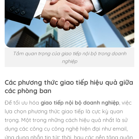
Tầm quan trọng của giao tiếp nội bộ trong doanh
nghiệp
Các phương thức giao tiếp hiệu quả giữa
các phòng ban
Để tối ưu hóa
giao tiếp nội bộ doanh nghiệp
, việc
lựa chọn phương thức giao tiếp là cực kỳ quan
trọng. Một trong những cách hiệu quả nhất là sử
dụng các công cụ công nghệ hiện đại như email,
ứng dụng nhắn tin tức thời, hay các nền tảng quản