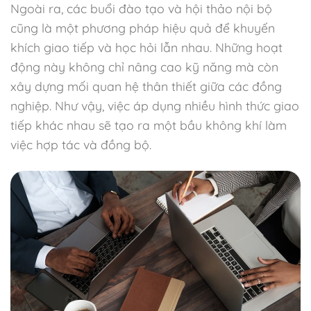
Ngoài ra, các buổi đào tạo và hội thảo nội bộ
cũng là một phương pháp hiệu quả để khuyến
khích giao tiếp và học hỏi lẫn nhau. Những hoạt
động này không chỉ nâng cao kỹ năng mà còn
xây dựng mối quan hệ thân thiết giữa các đồng
nghiệp. Như vậy, việc áp dụng nhiều hình thức giao
tiếp khác nhau sẽ tạo ra một bầu không khí làm
việc hợp tác và đồng bộ.