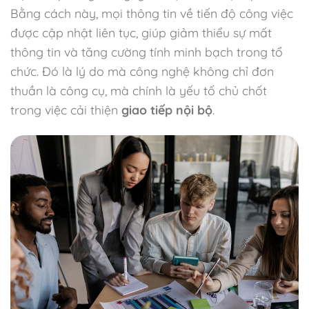
Bằng cách này, mọi thông tin về tiến độ công việc
được cập nhật liên tục, giúp giảm thiểu sự mất
thông tin và tăng cường tính minh bạch trong tổ
chức. Đó là lý do mà công nghệ không chỉ đơn
thuần là công cụ, mà chính là yếu tố chủ chốt
trong việc cải thiện
giao tiếp nội bộ
.