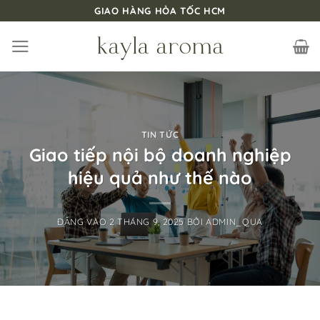
Bỏ
GIAO HÀNG HỎA TỐC HCM
qua
nội
dung
TIN TỨC
Giao tiếp nội bộ doanh nghiệp
hiệu quả như thế nào
ĐĂNG VÀO
2 THÁNG 9, 2025
BỞI
ADMIN_QUA