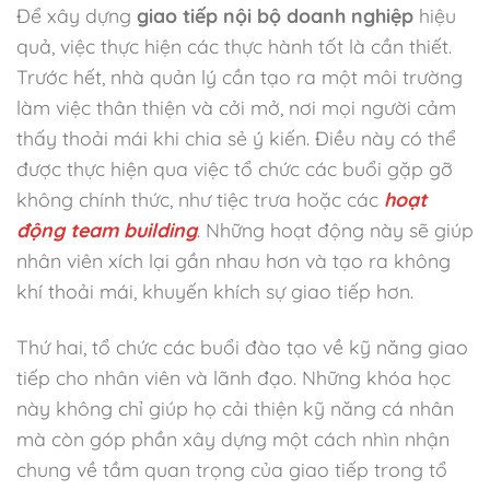
Để xây dựng
giao tiếp nội bộ doanh nghiệp
hiệu
quả, việc thực hiện các thực hành tốt là cần thiết.
Trước hết, nhà quản lý cần tạo ra một môi trường
làm việc thân thiện và cởi mở, nơi mọi người cảm
thấy thoải mái khi chia sẻ ý kiến. Điều này có thể
được thực hiện qua việc tổ chức các buổi gặp gỡ
không chính thức, như tiệc trưa hoặc các
hoạt
động team building
. Những hoạt động này sẽ giúp
nhân viên xích lại gần nhau hơn và tạo ra không
khí thoải mái, khuyến khích sự giao tiếp hơn.
Thứ hai, tổ chức các buổi đào tạo về kỹ năng giao
tiếp cho nhân viên và lãnh đạo. Những khóa học
này không chỉ giúp họ cải thiện kỹ năng cá nhân
mà còn góp phần xây dựng một cách nhìn nhận
chung về tầm quan trọng của giao tiếp trong tổ