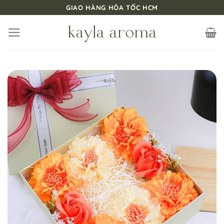
Bỏ
GIAO HÀNG HỎA TỐC HCM
qua
nội
dung