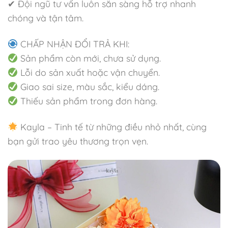
✔ Đội ngũ tư vấn luôn sẵn sàng hỗ trợ nhanh
chóng và tận tâm.
CHẤP NHẬN ĐỔI TRẢ KHI:
Sản phẩm còn mới, chưa sử dụng.
Lỗi do sản xuất hoặc vận chuyển.
Giao sai size, màu sắc, kiểu dáng.
Thiếu sản phẩm trong đơn hàng.
Kayla – Tinh tế từ những điều nhỏ nhất, cùng
bạn gửi trao yêu thương trọn vẹn.