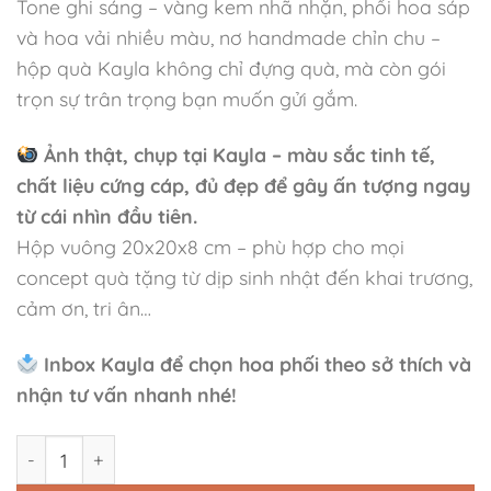
Tone ghi sáng – vàng kem nhã nhặn, phối hoa sáp
và hoa vải nhiều màu, nơ handmade chỉn chu –
hộp quà Kayla không chỉ đựng quà, mà còn gói
trọn sự trân trọng bạn muốn gửi gắm.
Ảnh thật, chụp tại Kayla – màu sắc tinh tế,
chất liệu cứng cáp, đủ đẹp để gây ấn tượng ngay
từ cái nhìn đầu tiên.
Hộp vuông 20x20x8 cm – phù hợp cho mọi
concept quà tặng từ dịp sinh nhật đến khai trương,
cảm ơn, tri ân…
Inbox Kayla để chọn hoa phối theo sở thích và
nhận tư vấn nhanh nhé!
Hộp Quà Tặng Mix Hoa Làm Quà Sinh Nhật, Kỷ Niệm,.... s