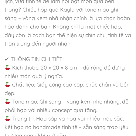
lịch, vừa tinh tế để làm nổi bật món quà bên
trong? Chiếc hộp quà Kayla với tone màu ghi
sáng – vàng kem nhã nhặn chính là lựa chọn hoàn
hảo dành cho bạn. Không chỉ là một chiếc hộp,
đây còn là cách bạn thể hiện sự chỉn chu, tinh tế và
trân trọng đến người nhận.
✔ THÔNG TIN CHI TIẾT:
Kích thước: 20 x 20 x 8 cm – đủ rộng để đựng
nhiều món quà ý nghĩa.
Chất liệu: Giấy cứng cao cấp, chắc chắn và bền
đẹp.
Tone màu: Ghi sáng – vàng kem nhẹ nhàng, dễ
phối hợp với nhiều concept quà tặng.
Trang trí: Hoa sáp và hoa vải nhiều màu sắc,
kết hợp nơ handmade tinh tế – sẵn sàng trao yêu
thương ngay khi mở nắp.