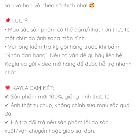
sáp và hoa vải theo sở thích nha!
LƯU Ý:
• Màu sắc sản phẩm có thể đậm/nhạt hơn thực tế
một chút do ánh sáng màn hình.
• Vui lòng kiểm tra kỹ gói hàng trước khi bấm
“Nhận đơn hàng”. Nếu có vấn đề gì, hãy liên hệ
Kayla và gửi video mở hàng để được hỗ trợ nhanh
nhất.
KAYLA CAM KẾT:
✔ Sản phẩm mới 100%, giống hình thực tế.
✔ Ảnh thật tự chụp, không chỉnh sửa màu sắc quá
đà.
✔ Hỗ trợ đổi trả nếu sản phẩm lỗi do sản
xuất/vận chuyển hoặc giao sai đơn.