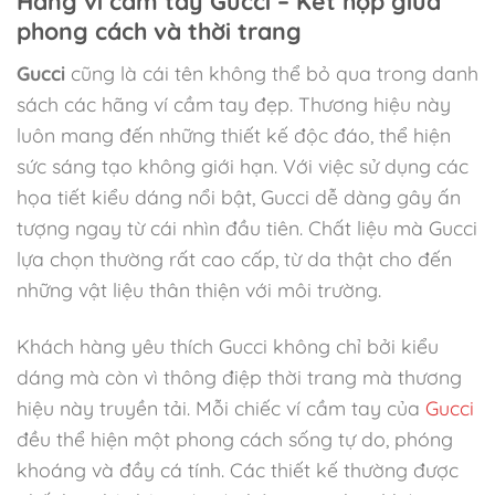
Hãng ví cầm tay Gucci – Kết hợp giữa
phong cách và thời trang
Gucci
cũng là cái tên không thể bỏ qua trong danh
sách các hãng ví cầm tay đẹp. Thương hiệu này
luôn mang đến những thiết kế độc đáo, thể hiện
sức sáng tạo không giới hạn. Với việc sử dụng các
họa tiết kiểu dáng nổi bật, Gucci dễ dàng gây ấn
tượng ngay từ cái nhìn đầu tiên. Chất liệu mà Gucci
lựa chọn thường rất cao cấp, từ da thật cho đến
những vật liệu thân thiện với môi trường.
Khách hàng yêu thích Gucci không chỉ bởi kiểu
dáng mà còn vì thông điệp thời trang mà thương
hiệu này truyền tải. Mỗi chiếc ví cầm tay của
Gucci
đều thể hiện một phong cách sống tự do, phóng
khoáng và đầy cá tính. Các thiết kế thường được