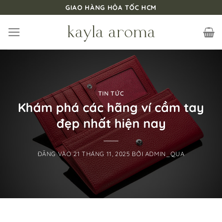
Bỏ
GIAO HÀNG HỎA TỐC HCM
qua
nội
dung
TIN TỨC
Khám phá các hãng ví cầm tay
đẹp nhất hiện nay
ĐĂNG VÀO
21 THÁNG 11, 2025
BỞI
ADMIN_QUA