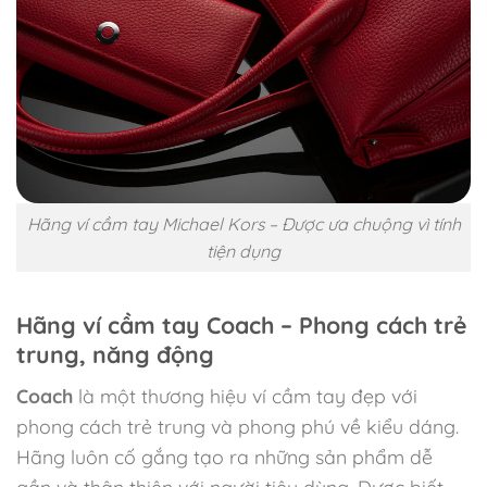
Hãng ví cầm tay Michael Kors – Được ưa chuộng vì tính
tiện dụng
Hãng ví cầm tay Coach – Phong cách trẻ
trung, năng động
Coach
là một thương hiệu ví cầm tay đẹp với
phong cách trẻ trung và phong phú về kiểu dáng.
Hãng luôn cố gắng tạo ra những sản phẩm dễ