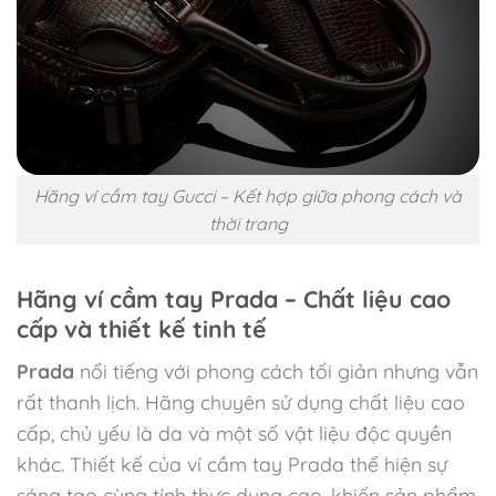
Hãng ví cầm tay Gucci – Kết hợp giữa phong cách và
thời trang
Hãng ví cầm tay Prada – Chất liệu cao
cấp và thiết kế tinh tế
Prada
nổi tiếng với phong cách tối giản nhưng vẫn
rất thanh lịch. Hãng chuyên sử dụng chất liệu cao
cấp, chủ yếu là da và một số vật liệu độc quyền
khác. Thiết kế của ví cầm tay Prada thể hiện sự
sáng tạo cùng tính thực dụng cao, khiến sản phẩm