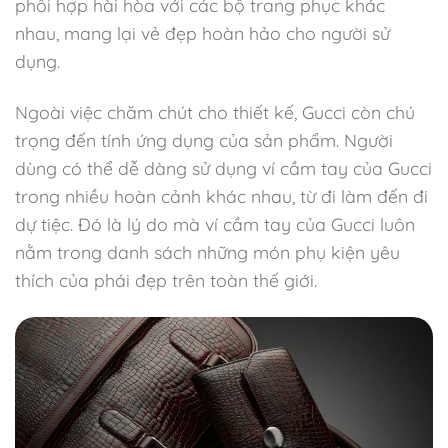
phối hợp hài hòa với các bộ trang phục khác
nhau, mang lại vẻ đẹp hoàn hảo cho người sử
dụng.
Ngoài việc chăm chút cho thiết kế, Gucci còn chú
trọng đến tính ứng dụng của sản phẩm. Người
dùng có thể dễ dàng sử dụng ví cầm tay của Gucci
trong nhiều hoàn cảnh khác nhau, từ đi làm đến đi
dự tiệc. Đó là lý do mà ví cầm tay của Gucci luôn
nằm trong danh sách những món phụ kiện yêu
thích của phái đẹp trên toàn thế giới.