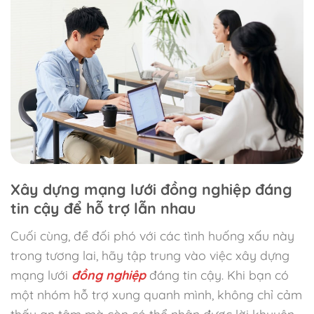
Xây dựng mạng lưới đồng nghiệp đáng
tin cậy để hỗ trợ lẫn nhau
Cuối cùng, để đối phó với các tình huống xấu này
trong tương lai, hãy tập trung vào việc xây dựng
mạng lưới
đồng nghiệp
đáng tin cậy. Khi bạn có
một nhóm hỗ trợ xung quanh mình, không chỉ cảm
thấy an tâm mà còn có thể nhận được lời khuyên