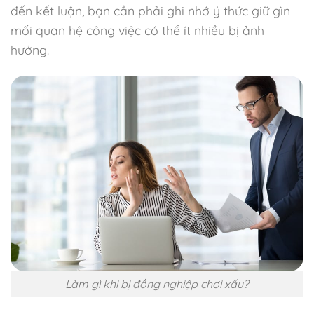
đến kết luận, bạn cần phải ghi nhớ ý thức giữ gìn
mối quan hệ công việc có thể ít nhiều bị ảnh
hưởng.
Làm gì khi bị đồng nghiệp chơi xấu?