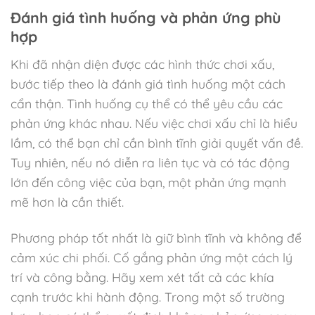
Đánh giá tình huống và phản ứng phù
hợp
Khi đã nhận diện được các hình thức chơi xấu,
bước tiếp theo là đánh giá tình huống một cách
cẩn thận. Tình huống cụ thể có thể yêu cầu các
phản ứng khác nhau. Nếu việc chơi xấu chỉ là hiểu
lầm, có thể bạn chỉ cần bình tĩnh giải quyết vấn đề.
Tuy nhiên, nếu nó diễn ra liên tục và có tác động
lớn đến công việc của bạn, một phản ứng mạnh
mẽ hơn là cần thiết.
Phương pháp tốt nhất là giữ bình tĩnh và không để
cảm xúc chi phối. Cố gắng phản ứng một cách lý
trí và công bằng. Hãy xem xét tất cả các khía
cạnh trước khi hành động. Trong một số trường