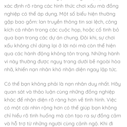
xác định rõ ràng các hình thức chơi xấu mà đồng
nghiệp có thể áp dụng. Một số biểu hiện thường
gặp bao gồm: lan truyền thông tin sai lệch, công
kích cá nhân trong các cuộc họp, hoặc cố tình bỏ
qua bạn trong các dự án chung. Đôi khi, sự chơi
xấu không chỉ dừng lại ở lời nói mà còn thể hiện
qua các hành động không tôn trọng. Những hành
vi này thường được ngụy trang dưới bề ngoài hòa
nhã, khiến nạn nhân khó nhận diện ngay lập tức.
Có thể bạn không phải là nạn nhân duy nhất. Hãy
quan sát và thảo luận cùng những đồng nghiệp
khác để nhận diện rõ ràng hơn về tình hình. Việc
có một cái nhìn rộng hơn có thể giúp bạn không
chỉ hiểu rõ tình huống mà còn tạo ra sự đồng cảm
và hỗ trợ từ những người cùng cảnh ngộ. Khi đi