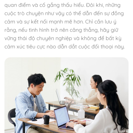
quan điểm và cố gắng thấu hiểu. Đôi khi, những
cuộc trò chuyện như vậy có thể dẫn đến sự đồng
cảm và sự kết nối mạnh mẽ hơn. Chỉ cần lưu ý
rằng, nếu tình hình trở nên căng thẳng, hãy giữ
vững thái độ chuyên nghiệp và không để bất kỳ
cảm xúc tiêu cực nào dẫn dắt cuộc đối thoại này.