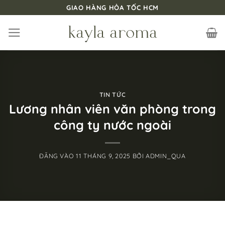
Bỏ
GIAO HÀNG HỎA TỐC HCM
qua
nội
dung
TIN TỨC
Lương nhân viên văn phòng trong
công ty nước ngoài
ĐĂNG VÀO
11 THÁNG 9, 2025
BỞI
ADMIN_QUA