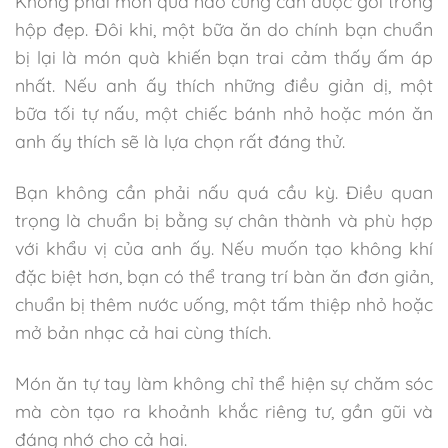
Không phải món quà nào cũng cần được gói trong
hộp đẹp. Đôi khi, một bữa ăn do chính bạn chuẩn
bị lại là món quà khiến bạn trai cảm thấy ấm áp
nhất. Nếu anh ấy thích những điều giản dị, một
bữa tối tự nấu, một chiếc bánh nhỏ hoặc món ăn
anh ấy thích sẽ là lựa chọn rất đáng thử.
Bạn không cần phải nấu quá cầu kỳ. Điều quan
trọng là chuẩn bị bằng sự chân thành và phù hợp
với khẩu vị của anh ấy. Nếu muốn tạo không khí
đặc biệt hơn, bạn có thể trang trí bàn ăn đơn giản,
chuẩn bị thêm nước uống, một tấm thiệp nhỏ hoặc
mở bản nhạc cả hai cùng thích.
Món ăn tự tay làm không chỉ thể hiện sự chăm sóc
mà còn tạo ra khoảnh khắc riêng tư, gần gũi và
đáng nhớ cho cả hai.