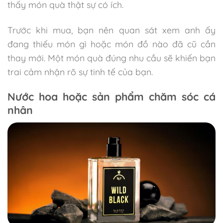
thấy món quà thật sự có ích.
Trước khi mua, bạn nên quan sát xem anh ấy
đang thiếu món gì hoặc món đồ nào đã cũ cần
thay mới. Một món quà đúng nhu cầu sẽ khiến bạn
trai cảm nhận rõ sự tinh tế của bạn.
Nước hoa hoặc sản phẩm chăm sóc cá
nhân