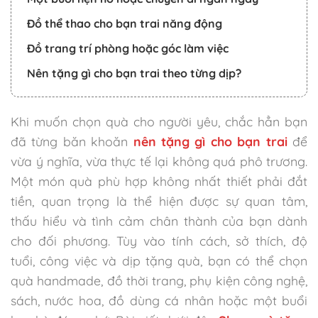
Đồ thể thao cho bạn trai năng động
Đồ trang trí phòng hoặc góc làm việc
Nên tặng gì cho bạn trai theo từng dịp?
Quà sinh nhật cho bạn trai
Khi muốn chọn quà cho người yêu, chắc hẳn bạn
Quà kỷ niệm yêu nhau
đã từng băn khoăn
nên tặng gì cho bạn trai
để
Quà Valentine cho bạn trai
vừa ý nghĩa, vừa thực tế lại không quá phô trương.
Quà tặng bạn trai ngày bình thường
Một món quà phù hợp không nhất thiết phải đắt
Lưu ý khi chọn quà tặng bạn trai
tiền, quan trọng là thể hiện được sự quan tâm,
thấu hiểu và tình cảm chân thành của bạn dành
Câu hỏi thường gặp khi chọn quà cho bạn trai
cho đối phương. Tùy vào tính cách, sở thích, độ
Nên tặng gì cho bạn trai mới quen?
tuổi, công việc và dịp tặng quà, bạn có thể chọn
Có nên tặng quà handmade cho bạn trai không?
quà handmade, đồ thời trang, phụ kiện công nghệ,
Không biết sở thích của bạn trai thì nên tặng gì?
sách, nước hoa, đồ dùng cá nhân hoặc một buổi