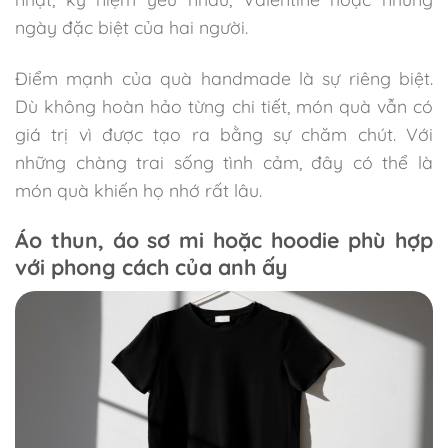
ngày đặc biệt của hai người.
Điểm mạnh của quà handmade là sự riêng biệt.
Dù không hoàn hảo từng chi tiết, món quà vẫn có
giá trị vì được tạo ra bằng sự chăm chút. Với
những chàng trai sống tình cảm, đây có thể là
món quà khiến họ nhớ rất lâu.
Áo thun, áo sơ mi hoặc hoodie phù hợp
với phong cách của anh ấy