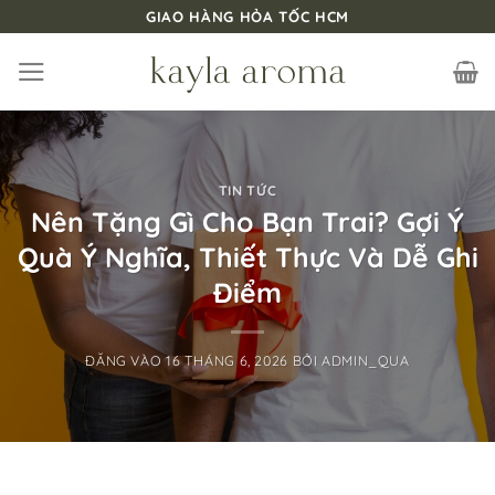
Bỏ
GIAO HÀNG HỎA TỐC HCM
qua
nội
dung
TIN TỨC
Nên Tặng Gì Cho Bạn Trai? Gợi Ý
Quà Ý Nghĩa, Thiết Thực Và Dễ Ghi
Điểm
ĐĂNG VÀO
16 THÁNG 6, 2026
BỞI
ADMIN_QUA