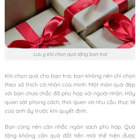
Lưu ý khi chọn quà tặng bạn trai
Khi chọn quà cho bạn trai, bạn không nên chỉ chọn
theo sở thích cá nhân của mình. Một món quà đẹp
với bạn chưa chắc đã phù hợp với người nhận. Hãy
quan sát phong cách, thói quen và nhu cầu thực tế
của anh ấy trước khi quyết định.
Bạn cũng nên cân nhắc ngân sách phù hợp. Quà
tặng không cần quá đắt tiền mới thể hiện được