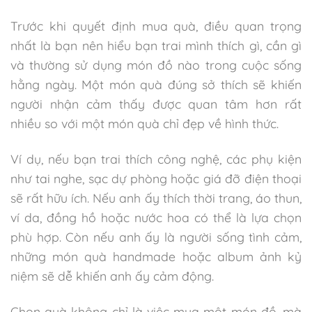
Trước khi quyết định mua quà, điều quan trọng
nhất là bạn nên hiểu bạn trai mình thích gì, cần gì
và thường sử dụng món đồ nào trong cuộc sống
hằng ngày. Một món quà đúng sở thích sẽ khiến
người nhận cảm thấy được quan tâm hơn rất
nhiều so với một món quà chỉ đẹp về hình thức.
Ví dụ, nếu bạn trai thích công nghệ, các phụ kiện
như tai nghe, sạc dự phòng hoặc giá đỡ điện thoại
sẽ rất hữu ích. Nếu anh ấy thích thời trang, áo thun,
ví da, đồng hồ hoặc nước hoa có thể là lựa chọn
phù hợp. Còn nếu anh ấy là người sống tình cảm,
những món quà handmade hoặc album ảnh kỷ
niệm sẽ dễ khiến anh ấy cảm động.
Chọn quà không chỉ là việc mua một món đồ, mà