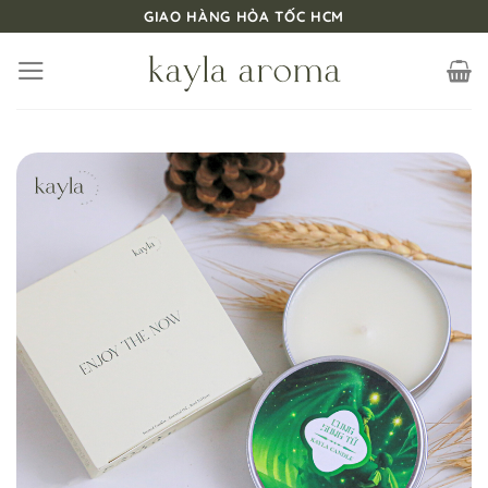
Bỏ
GIAO HÀNG HỎA TỐC HCM
qua
nội
dung