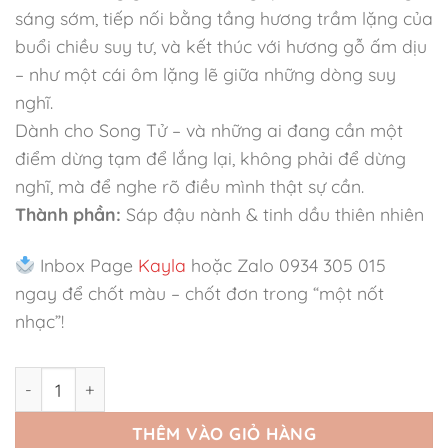
sáng sớm, tiếp nối bằng tầng hương trầm lặng của
buổi chiều suy tư, và kết thúc với hương gỗ ấm dịu
– như một cái ôm lặng lẽ giữa những dòng suy
nghĩ.
Dành cho Song Tử – và những ai đang cần một
điểm dừng tạm để lắng lại, không phải để dừng
nghĩ, mà để nghe rõ điều mình thật sự cần.
Thành phần:
Sáp đậu nành & tinh dầu thiên nhiên
Inbox Page
Kayla
hoặc Zalo 0934 305 015
ngay để chốt màu – chốt đơn trong “một nốt
nhạc”!
Nến Thơm Enchantwood Cung Song Tử số lượng
THÊM VÀO GIỎ HÀNG