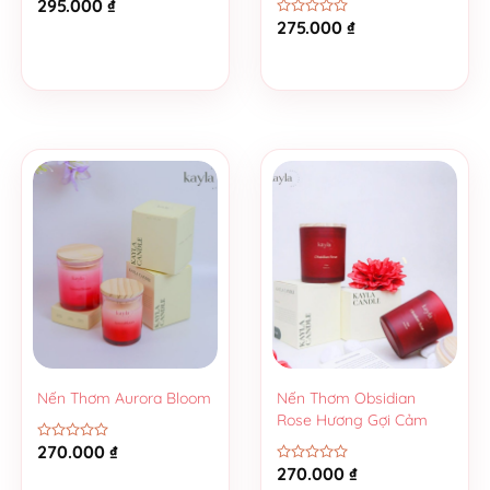
295.000
₫
Được
xếp
275.000
₫
Được
hạng
xếp
0
hạng
5
0
sao
5
sao
Nến Thơm Aurora Bloom
Nến Thơm Obsidian
Rose Hương Gợi Cảm
270.000
₫
Được
xếp
270.000
₫
Được
hạng
xếp