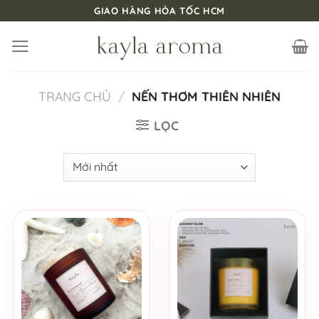
Bỏ
GIAO HÀNG HỎA TỐC HCM
qua
nội
dung
TRANG CHỦ
/
NẾN THƠM THIÊN NHIÊN
LỌC