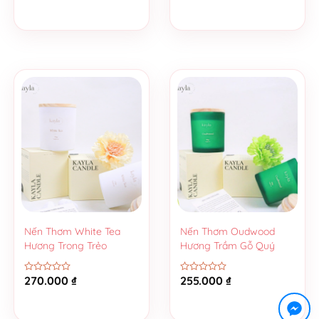
0
hạng
5
0
sao
5
sao
Nến Thơm White Tea
Nến Thơm Oudwood
Hương Trong Trẻo
Hương Trầm Gỗ Quý
270.000
₫
255.000
₫
Được
Được
xếp
xếp
hạng
hạng
0
0
5
5