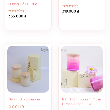
Hương Gỗ Diu Nhẹ
319.000
₫
Được
xếp
353.000
₫
Được
hạng
xếp
0
hạng
5
0
sao
5
sao
Nến Thơm Lavender
Nến Thơm Laurent Muse
Hương Thanh Khiết