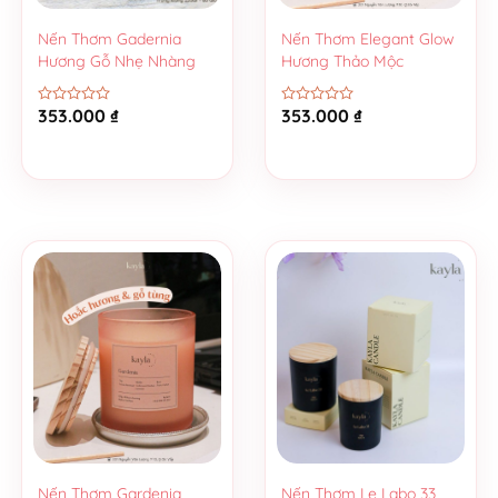
Nến Thơm Gadernia
Nến Thơm Elegant Glow
Hương Gỗ Nhẹ Nhàng
Hương Thảo Mộc
353.000
₫
353.000
₫
Được
Được
xếp
xếp
hạng
hạng
0
0
5
5
sao
sao
Nến Thơm Gardenia
Nến Thơm Le Labo 33