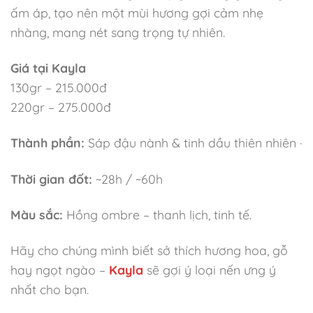
ấm áp, tạo nên một mùi hương gợi cảm nhẹ
nhàng, mang nét sang trọng tự nhiên.
Giá tại Kayla
130gr – 215.000đ
220gr – 275.000đ
Thành phần:
Sáp đậu nành & tinh dầu thiên nhiên ·
Thời gian đốt:
~28h / ~60h
Màu sắc:
Hồng ombre – thanh lịch, tinh tế.
Hãy cho chúng mình biết sở thích hương hoa, gỗ
hay ngọt ngào –
Kayla
sẽ gợi ý loại nến ưng ý
nhất cho bạn.