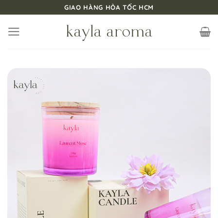
Bỏ
GIAO HÀNG HỎA TỐC HCM
qua
nội
dung