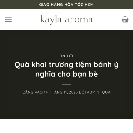
Bỏ
GIAO HÀNG HỎA TỐC HCM
qua
nội
dung
TIN TỨC
Quà khai trương tiệm bánh ý
nghĩa cho bạn bè
ĐĂNG VÀO
14 THÁNG 11, 2025
BỞI
ADMIN_QUA