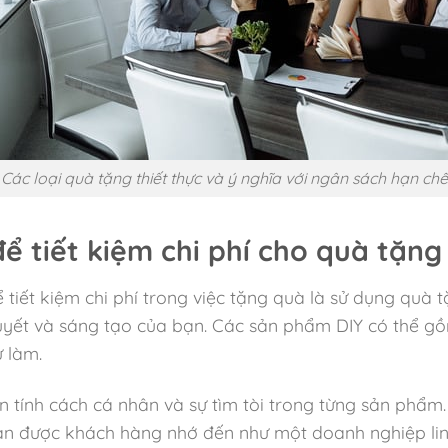
Các loại quà tặng thiết thực và ý nghĩa với ngân sách hạn chế
ể tiết kiệm chi phí cho quà tặn
ể tiết kiệm chi phí trong việc tặng quà là sử dụng qu
huyết và sáng tạo của bạn. Các sản phẩm DIY có thể gồ
 làm.
iện tính cách cá nhân và sự tìm tòi trong từng sản p
ạn được khách hàng nhớ đến như một doanh nghiệp linh