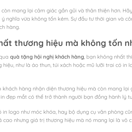
 còn mang lại cảm giác gần gũi và thân thiện hơn. Hãy
 ý nghĩa vừa không tốn kém. Sự đầu tư thời gian và 
ch hàng.
t thương hiệu mà không tốn nh
 qua
quà tặng hội nghị khách hàng
, bạn không nhất thi
ệu, như là áo thun, túi xách hoặc mũ lưỡi trai có in 
hách hàng nhận diện thương hiệu mà còn mang lại gi
o in đẹp mắt có thể trở thành người bạn đồng hành lý 
 in logo như móc khóa, hay bộ dụng cụ văn phòng cũ
cao nhưng giá trị thương hiệu mà nó mang lại là vô 