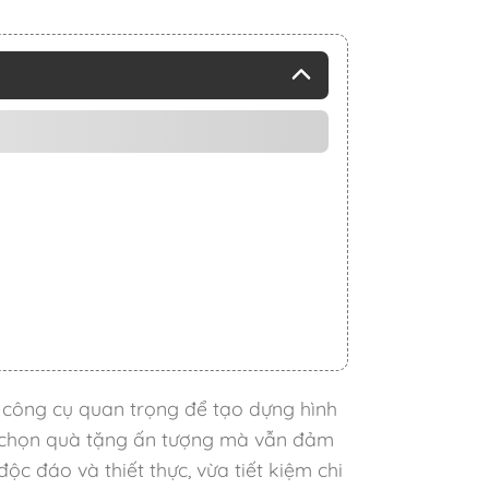
 công cụ quan trọng để tạo dựng hình
ựa chọn quà tặng ấn tượng mà vẫn đảm
c đáo và thiết thực, vừa tiết kiệm chi