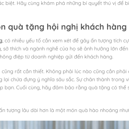
c biệt. Hãy cùng khám phá những bí quyết thú vị để bi
ọn quà tặng hội nghị khách hàng
g
, có nhiều yếu tố cần xem xét để gây ấn tượng tích cự
g, sở thích và ngành nghề của họ sẽ ảnh hưởng lớn đến
thông điệp từ doanh nghiệp gửi đến khách hàng.
cũng rất cần thiết. Không phải lúc nào cũng cần phải
 lại chứa đựng ý nghĩa sâu sắc. Sự chân thành trong v
p bạn. Cuối cùng, hãy đảm bảo rằng quà tặng có thể 
i ấn tượng lâu dài hơn là một món quà hào nhoáng nhưn