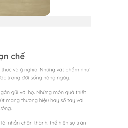
hạn chế
t thực và ý nghĩa. Những vật phẩm như
được trong đời sống hàng ngày.
gần gũi với họ. Những món quà thiết
bút mang thương hiệu hay sổ tay với
ưởng.
lời nhắn chân thành, thể hiện sự trân