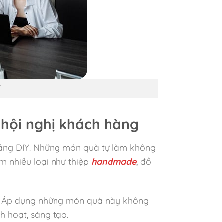
g hội nghị khách hàng
à tặng DIY. Những món quà tự làm không
m nhiều loại như thiệp
handmade
, đồ
hẩm. Áp dụng những món quà này không
 hoạt, sáng tạo.