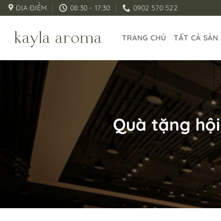
Bỏ
ĐỊA ĐIỂM
08:30 - 17:30
0902 570 522
qua
nội
TRANG CHỦ
TẤT CẢ SẢN
dung
Quà tặng hội