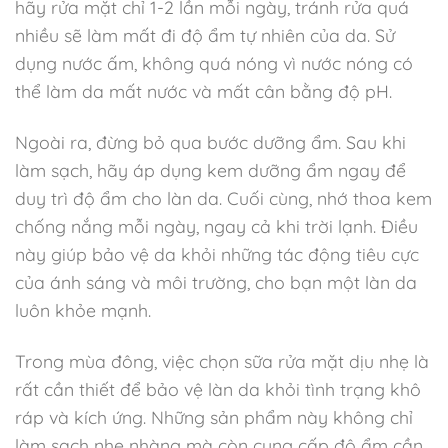
hãy rửa mặt chỉ 1-2 lần mỗi ngày, tránh rửa quá
nhiều sẽ làm mất đi độ ẩm tự nhiên của da. Sử
dụng nước ấm, không quá nóng vì nước nóng có
thể làm da mất nước và mất cân bằng độ pH.
Ngoài ra, đừng bỏ qua bước dưỡng ẩm. Sau khi
làm sạch, hãy áp dụng kem dưỡng ẩm ngay để
duy trì độ ẩm cho làn da. Cuối cùng, nhớ thoa kem
chống nắng mỗi ngày, ngay cả khi trời lạnh. Điều
này giúp bảo vệ da khỏi những tác động tiêu cực
của ánh sáng và môi trường, cho bạn một làn da
luôn khỏe mạnh.
Trong mùa đông, việc chọn sữa rửa mặt dịu nhẹ là
rất cần thiết để bảo vệ làn da khỏi tình trạng khô
ráp và kích ứng. Những sản phẩm này không chỉ
làm sạch nhẹ nhàng mà còn cung cấp độ ẩm cần