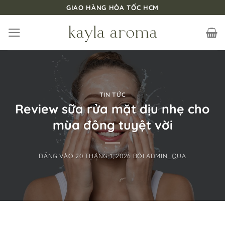
Bỏ
GIAO HÀNG HỎA TỐC HCM
qua
nội
dung
TIN TỨC
Review sữa rửa mặt dịu nhẹ cho
mùa đông tuyệt vời
ĐĂNG VÀO
20 THÁNG 1, 2026
BỞI
ADMIN_QUA