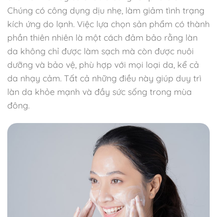
Chúng có công dụng dịu nhẹ, làm giảm tình trạng
kích ứng do lạnh. Việc lựa chọn sản phẩm có thành
phần thiên nhiên là một cách đảm bảo rằng làn
da không chỉ được làm sạch mà còn được nuôi
dưỡng và bảo vệ, phù hợp với mọi loại da, kể cả
da nhạy cảm. Tất cả những điều này giúp duy trì
làn da khỏe mạnh và đầy sức sống trong mùa
đông.