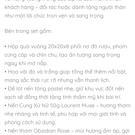
khách hàng – đối tác hoặc dành tặng người thân
như một lời chúc trọn vẹn và sang trọng.
Bên trong set gồm:
• Hộp quà vuông 20x20x8 phối nơ đỏ rượu, phom
cứng cáp và chỉn chu, tạo ấn tượng sang trọng
ngay khi mở nắp.
• Hoa vải đỏ và trắng giúp tổng thể thêm nổi bật,
mang sắc thái rực rỡ nhưng vẫn thanh lịch.
• Đế lót nến tông pastel nhẹ, giữ khu vực đốt nến
sạch sẽ đồng thời tăng tính thẩm mỹ khi bài trí.
• Nến Cung Xử Nữ 50g Laurent Muse – hương thơm
nhẹ nhàng và tinh tế, phù hợp với mọi giới tính và
phong cách sử dụng.
• Nến thơm Obsidian Rose – mùi hương ấm áp, gợi