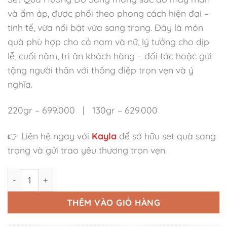
và ấm áp, được phối theo phong cách hiện đại –
tinh tế, vừa nổi bật vừa sang trọng. Đây là món
quà phù hợp cho cả nam và nữ, lý tưởng cho dịp
lễ, cuối năm, tri ân khách hàng – đối tác hoặc gửi
tặng người thân với thông điệp trọn vẹn và ý
nghĩa.
220gr – 699.000 | 130gr – 629.000
👉 Liên hệ ngay với
Kayla
để sở hữu set quà sang
trọng và gửi trao yêu thương trọn vẹn.
Set Quà Hương Đỏ Sang Phù Hợp Unisex' số lượng
THÊM VÀO GIỎ HÀNG