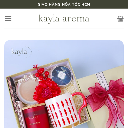
Bỏ
GIAO HÀNG HỎA TỐC HCM
qua
nội
dung