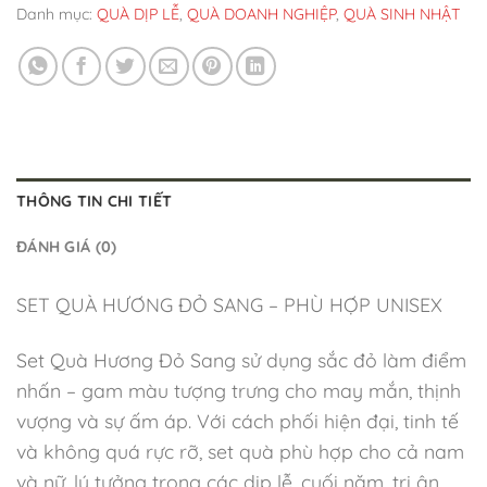
Danh mục:
QUÀ DỊP LỄ
,
QUÀ DOANH NGHIỆP
,
QUÀ SINH NHẬT
THÔNG TIN CHI TIẾT
ĐÁNH GIÁ (0)
SET QUÀ HƯƠNG ĐỎ SANG – PHÙ HỢP UNISEX
Set Quà Hương Đỏ Sang sử dụng sắc đỏ làm điểm
nhấn – gam màu tượng trưng cho may mắn, thịnh
vượng và sự ấm áp. Với cách phối hiện đại, tinh tế
và không quá rực rỡ, set quà phù hợp cho cả nam
và nữ, lý tưởng trong các dịp lễ, cuối năm, tri ân