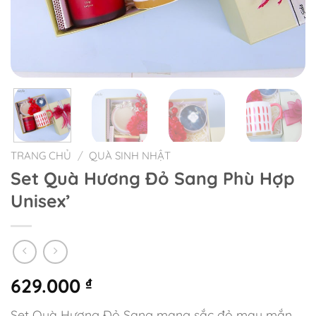
TRANG CHỦ
/
QUÀ SINH NHẬT
Set Quà Hương Đỏ Sang Phù Hợp
Unisex’
629.000
₫
Set Quà Hương Đỏ Sang mang sắc đỏ may mắn