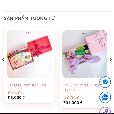
SẢN PHẨM TƯƠNG TỰ
Set Quà Tặng Trọn Vẹn
Set Quà Tặng Gửi Ngàn
Nụ Cười
113.000
₫
Được
xếp
304.000
₫
Được
hạng
xếp
0
hạng
5
0
sao