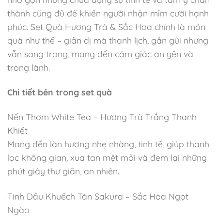
thành cũng đủ để khiến người nhận mỉm cười hạnh
phúc. Set Quà Hương Trà & Sắc Hoa chính là món
quà như thế – giản dị mà thanh lịch, gần gũi nhưng
vẫn sang trọng, mang đến cảm giác an yên và
trong lành.
Chi tiết bên trong set quà
Nến Thơm White Tea – Hương Trà Trắng Thanh
Khiết
Mang đến làn hương nhẹ nhàng, tinh tế, giúp thanh
lọc không gian, xua tan mệt mỏi và đem lại những
phút giây thư giãn, an nhiên.
Tinh Dầu Khuếch Tán Sakura – Sắc Hoa Ngọt
Ngào