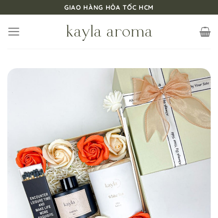
Bỏ
GIAO HÀNG HỎA TỐC HCM
qua
nội
dung