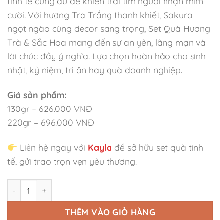
tinh tế cũng đủ để khiến trái tim người nhận mỉm
cười. Với hương Trà Trắng thanh khiết, Sakura
ngọt ngào cùng decor sang trọng, Set Quà Hương
Trà & Sắc Hoa mang đến sự an yên, lãng mạn và
lời chúc đầy ý nghĩa. Lựa chọn hoàn hảo cho sinh
nhật, kỷ niệm, tri ân hay quà doanh nghiệp.
Giá sản phẩm:
130gr – 626.000 VNĐ
220gr – 696.000 VNĐ
Liên hệ ngay với
Kayla
để sở hữu set quà tinh
tế, gửi trao trọn vẹn yêu thương.
SET QUÀ HƯƠNG TRÀ & SẮC HOA số lượng
THÊM VÀO GIỎ HÀNG