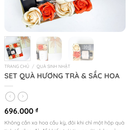
TRANG CHỦ
/
QUÀ SINH NHẬT
SET QUÀ HƯƠNG TRÀ & SẮC HOA
696.000
₫
Không cần xa hoa cầu kỳ, đôi khi chỉ một hộp quà