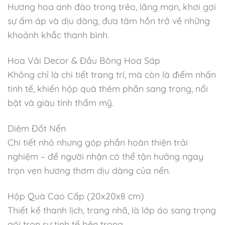
Hương hoa anh đào trong trẻo, lãng mạn, khơi gợi
sự ấm áp và dịu dàng, đưa tâm hồn trở về những
khoảnh khắc thanh bình.
Hoa Vải Decor & Đầu Bông Hoa Sáp
Không chỉ là chi tiết trang trí, mà còn là điểm nhấn
tinh tế, khiến hộp quà thêm phần sang trọng, nổi
bật và giàu tính thẩm mỹ.
Diêm Đốt Nến
Chi tiết nhỏ nhưng góp phần hoàn thiện trải
nghiệm – để người nhận có thể tận hưởng ngay
trọn vẹn hương thơm dịu dàng của nến.
Hộp Quà Cao Cấp (20x20x8 cm)
Thiết kế thanh lịch, trang nhã, là lớp áo sang trọng
gói trọn sự tinh tế bên trong.