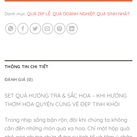
Danh mục:
QUÀ DỊP LỄ
,
QUÀ DOANH NGHIỆP
,
QUÀ SINH NHẬT
THÔNG TIN CHI TIẾT
ĐÁNH GIÁ (0)
SET QUÀ HƯƠNG TRÀ & SẮC HOA – KHI HƯƠNG
THƠM HÒA QUYỆN CÙNG VẺ ĐẸP TINH KHÔI
Trong nhịp sống bận rộn, đôi khi chúng ta không
cần đến những món quà xa hoa. Chỉ một hộp quà
nhỏ gọn nhưng chứa đựng sự tinh tế và tâm ý chân