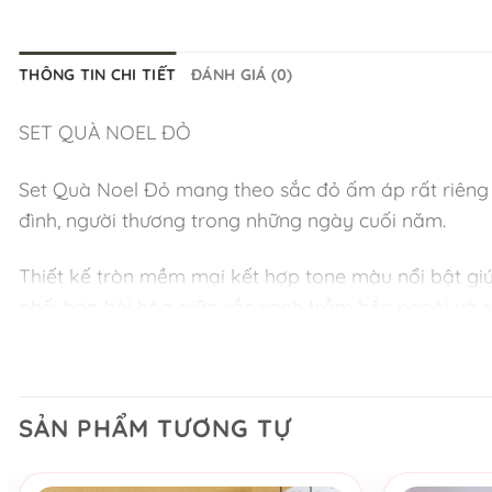
THÔNG TIN CHI TIẾT
ĐÁNH GIÁ (0)
SET QUÀ NOEL ĐỎ
Set Quà Noel Đỏ mang theo sắc đỏ ấm áp rất riêng
đình, người thương trong những ngày cuối năm.
Thiết kế tròn mềm mại kết hợp tone màu nổi bật giúp
phối hợp hài hòa giữa sắc xanh trầm bên ngoài và 
Sự đối lập nhẹ nhàng ấy tạo nên cảm giác vừa sang t
Ở trung tâm set quà là nến thơm Obsidian Rose vớ
rãi, không nồng gắt, rất phù hợp để thắp lên trong
SẢN PHẨM TƯƠNG TỰ
người thân yêu.