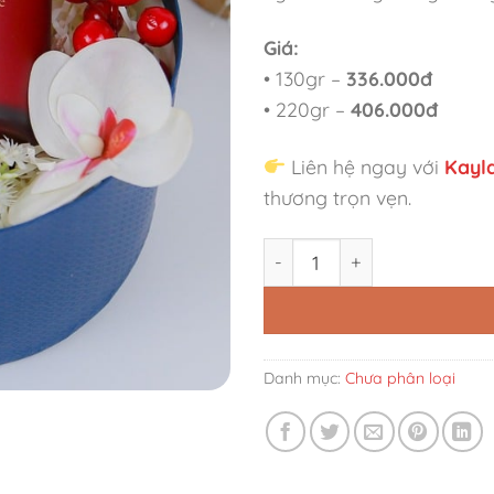
Giá:
• 130gr –
336.000đ
• 220gr –
406.000đ
Liên hệ ngay với
Kayl
thương trọn vẹn.
Set Quà Noel Đỏ' số lượng
Danh mục:
Chưa phân loại