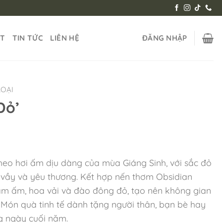
ẬT
TIN TỨC
LIÊN HỆ
ĐĂNG NHẬP
LOẠI
Đỏ’
eo hơi ấm dịu dàng của mùa Giáng Sinh, với sắc đỏ
vầy và yêu thương. Kết hợp nến thơm Obsidian
m ấm, hoa vải và đào đông đỏ, tạo nên không gian
 Món quà tinh tế dành tặng người thân, bạn bè hay
g ngày cuối năm.