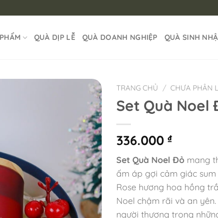
 PHẨM
QUÀ DỊP LỄ
QUÀ DOANH NGHIỆP
QUÀ SINH NH
TRANG CHỦ
/
CHƯA PHÂN 
Set Quà Noel 
336.000
₫
Set Quà Noel Đỏ
mang th
ấm áp gợi cảm giác sum 
Rose hương hoa hồng trầ
Noel chậm rãi và an yên.
người thương trong nhữn