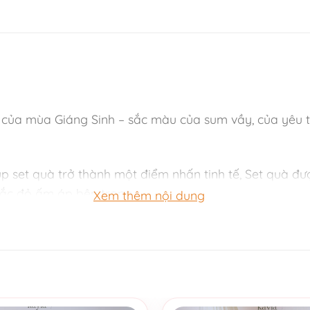
 của mùa Giáng Sinh – sắc màu của sum vầy, của yêu 
 set quà trở thành một điểm nhấn tinh tế, Set quà đượ
sắc đỏ ấm áp bên trong.
Xem thêm nội dung
rọng, vừa gần gũi – đúng tinh thần của một món quà No
i hương thơm gợi cảm và sâu lắng. Hương hoa hồng d
 những buổi tối Noel yên tĩnh, khi bạn muốn tận hưởn