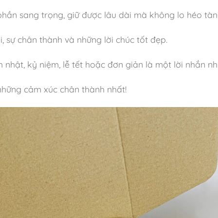
hần sang trọng, giữ được lâu dài mà không lo héo tàn
 sự chân thành và những lời chúc tốt đẹp.
 nhật, kỷ niệm, lễ tết hoặc đơn giản là một lời nhắn 
hững cảm xúc chân thành nhất!