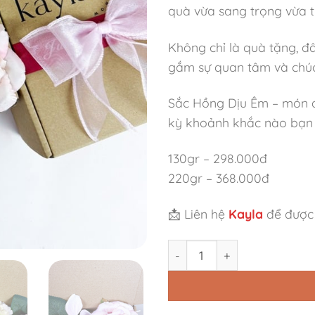
quà vừa sang trọng vừa 
Không chỉ là quà tặng, đ
gắm sự quan tâm và chúc
Sắc Hồng Dịu Êm – món qu
kỳ khoảnh khắc nào bạn
130gr – 298.000đ
220gr – 368.000đ
📩 Liên hệ
Kayla
để được 
Set Quà Sắc Hồng Dịu Êm' s