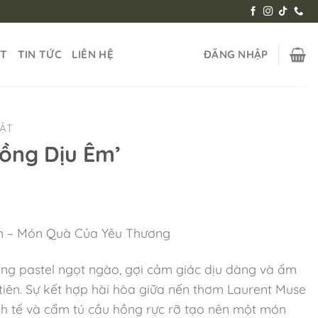
ẬT
TIN TỨC
LIÊN HỆ
ĐĂNG NHẬP
HẬT
ồng Dịu Êm’
m – Món Quà Của Yêu Thương
ng pastel ngọt ngào, gợi cảm giác dịu dàng và ấm
tiên. Sự kết hợp hài hòa giữa nến thơm Laurent Muse
inh tế và cẩm tú cầu hồng rực rỡ tạo nên một món