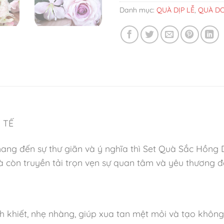
Danh mục:
QUÀ DỊP LỄ
,
QUÀ DO
 TẾ
ng đến sự thư giãn và ý nghĩa thì Set Quà Sắc Hồng D
 còn truyền tải trọn vẹn sự quan tâm và yêu thương đ
khiết, nhẹ nhàng, giúp xua tan mệt mỏi và tạo không 