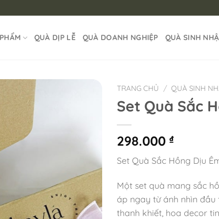
 PHẨM
QUÀ DỊP LỄ
QUÀ DOANH NGHIỆP
QUÀ SINH NH
TRANG CHỦ
/
QUÀ SINH N
Set Quà Sắc H
298.000
₫
Set Quà Sắc Hồng Dịu Ê
Một set quà mang sắc hồ
áp ngay từ ánh nhìn đầu 
thanh khiết, hoa decor t