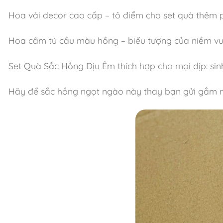
Hoa vải decor cao cấp – tô điểm cho set quà thêm p
Hoa cẩm tú cầu màu hồng – biểu tượng của niềm vui,
Set Quà Sắc Hồng Dịu Êm thích hợp cho mọi dịp: sinh
Hãy để sắc hồng ngọt ngào này thay bạn gửi gắm n