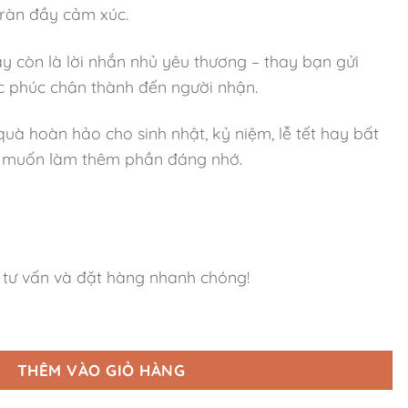
tràn đầy cảm xúc.
ây còn là lời nhắn nhủ yêu thương – thay bạn gửi
 phúc chân thành đến người nhận.
à hoàn hảo cho sinh nhật, kỷ niệm, lễ tết hay bất
 muốn làm thêm phần đáng nhớ.
tư vấn và đặt hàng nhanh chóng!
ố lượng
THÊM VÀO GIỎ HÀNG