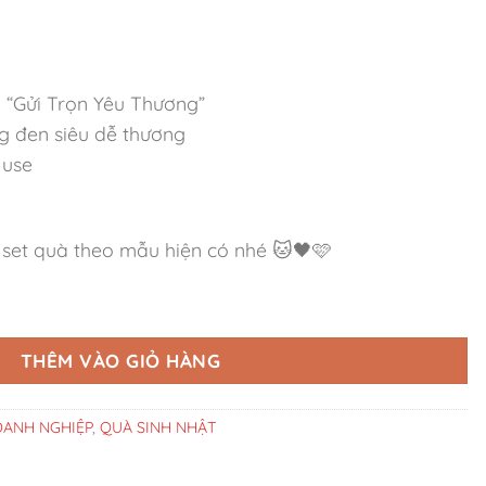
ổ “Gửi Trọn Yêu Thương”
ng đen siêu dễ thương
Muse
 set quà theo mẫu hiện có nhé 🐱🖤🩷
Tử Đen Hồng số lượng
THÊM VÀO GIỎ HÀNG
ANH NGHIỆP
,
QUÀ SINH NHẬT