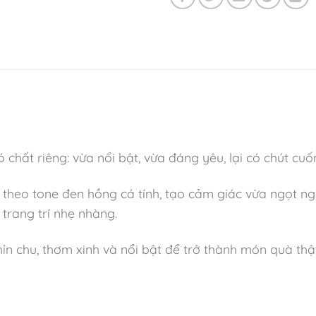
ất riêng: vừa nổi bật, vừa đáng yêu, lại có chút cuốn 
heo tone đen hồng cá tính, tạo cảm giác vừa ngọt ng
 trang trí nhẹ nhàng.
n chu, thơm xinh và nổi bật để trở thành món quà thậ