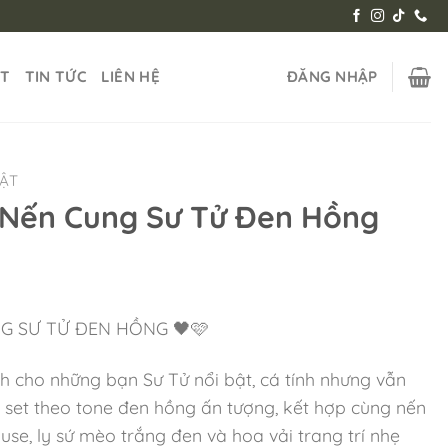
ẬT
TIN TỨC
LIÊN HỆ
ĐĂNG NHẬP
HẬT
 Nến Cung Sư Tử Đen Hồng
G SƯ TỬ ĐEN HỒNG 🖤🩷
h cho những bạn Sư Tử nổi bật, cá tính nhưng vẫn
 set theo tone đen hồng ấn tượng, kết hợp cùng nến
e, ly sứ mèo trắng đen và hoa vải trang trí nhẹ