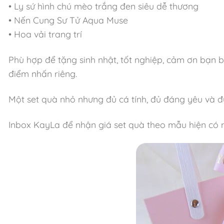
• Ly sứ hình chú mèo trắng đen siêu dễ thương
• Nến Cung Sư Tử Aqua Muse
• Hoa vải trang trí
Phù hợp để tặng sinh nhật, tốt nghiệp, cảm ơn bạn 
điểm nhấn riêng.
Một set quà nhỏ nhưng đủ cá tính, đủ đáng yêu và 
Inbox KayLa để nhận giá set quà theo mẫu hiện có 