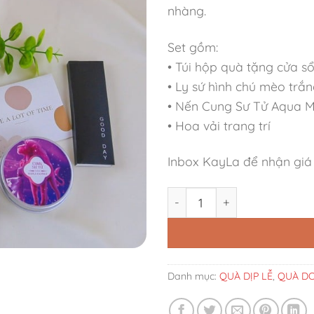
nhàng.
Set gồm:
• Túi hộp quà tặng cửa s
• Ly sứ hình chú mèo trắ
• Nến Cung Sư Tử Aqua 
• Hoa vải trang trí
Inbox KayLa để nhận giá
Set Quà Tặng Nến Cung Sư 
Danh mục:
QUÀ DỊP LỄ
,
QUÀ DO