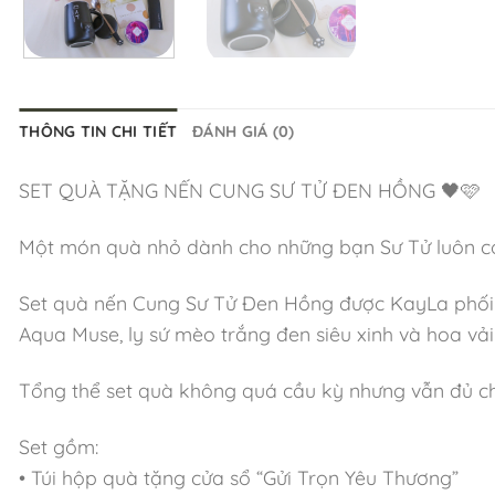
THÔNG TIN CHI TIẾT
ĐÁNH GIÁ (0)
SET QUÀ TẶNG NẾN CUNG SƯ TỬ ĐEN HỒNG 🖤🩷
Một món quà nhỏ dành cho những bạn Sư Tử luôn có ch
Set quà nến Cung Sư Tử Đen Hồng được KayLa phối t
Aqua Muse, ly sứ mèo trắng đen siêu xinh và hoa vải
Tổng thể set quà không quá cầu kỳ nhưng vẫn đủ chỉ
Set gồm:
• Túi hộp quà tặng cửa sổ “Gửi Trọn Yêu Thương”