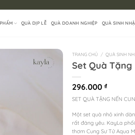
 PHẨM
QUÀ DỊP LỄ
QUÀ DOANH NGHIỆP
QUÀ SINH NH
TRANG CHỦ
/
QUÀ SINH N
Set Quà Tặng
296.000
₫
SET QUÀ TẶNG NẾN CUN
Một set quà nhỏ xinh dàn
rất đáng yêu. KayLa phối
thơm Cung Sư Tử Aqua Mus