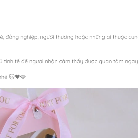
bè, đồng nghiệp, người thương hoặc những ai thuộc cu
đủ tinh tế để người nhận cảm thấy được quan tâm nga
nhé 🐱🖤🩷