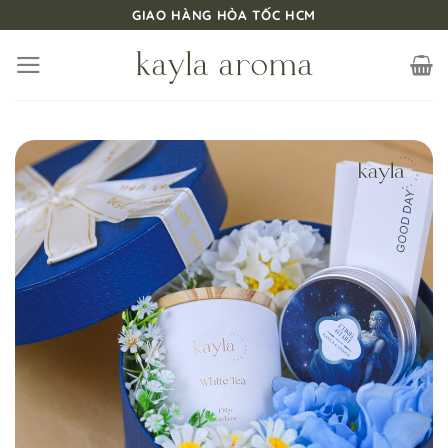
Bỏ
GIAO HÀNG HỎA TỐC HCM
qua
nội
dung