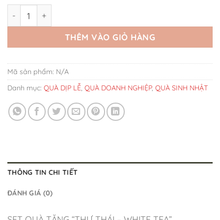
Set Quà Tặng Thư Thái Nến White Tea số lượng
THÊM VÀO GIỎ HÀNG
Mã sản phẩm:
N/A
Danh mục:
QUÀ DỊP LỄ
,
QUÀ DOANH NGHIỆP
,
QUÀ SINH NHẬT
THÔNG TIN CHI TIẾT
ĐÁNH GIÁ (0)
SET QUÀ TẶNG “THƯ THÁI – WHITE TEA”