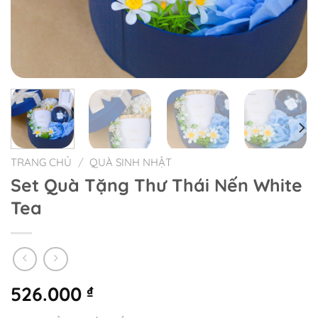
TRANG CHỦ
/
QUÀ SINH NHẬT
Set Quà Tặng Thư Thái Nến White
Tea
526.000
₫