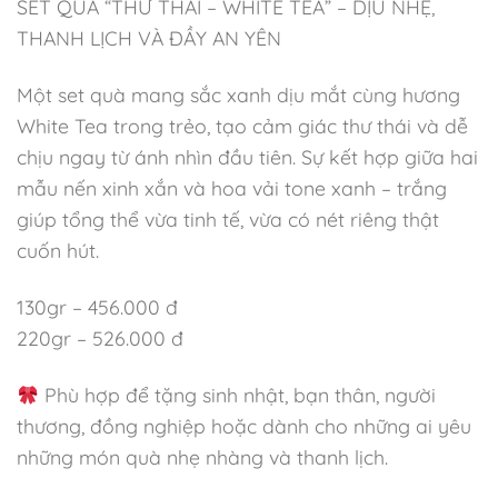
SET QUÀ “THƯ THÁI – WHITE TEA” – DỊU NHẸ,
THANH LỊCH VÀ ĐẦY AN YÊN
Một set quà mang sắc xanh dịu mắt cùng hương
White Tea trong trẻo, tạo cảm giác thư thái và dễ
chịu ngay từ ánh nhìn đầu tiên. Sự kết hợp giữa hai
mẫu nến xinh xắn và hoa vải tone xanh – trắng
giúp tổng thể vừa tinh tế, vừa có nét riêng thật
cuốn hút.
130gr – 456.000 đ
220gr – 526.000 đ
Phù hợp để tặng sinh nhật, bạn thân, người
thương, đồng nghiệp hoặc dành cho những ai yêu
những món quà nhẹ nhàng và thanh lịch.