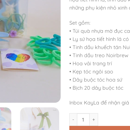
những phụ kiện nhỏ xinh 
Set gồm:
• Túi quà nhựa mờ đục ca
• Ly sứ họa tiết hình lá có
• Tinh dầu khuếch tán Nu
• Tinh dầu treo Noirbrew
• Hoa vải trang trí
• Kẹp tóc ngôi sao
• Dây buộc tóc hoa sứ
• Bịch 20 dây buộc tóc
Inbox KayLa để nhận giá
Set Quà Tặng Tinh Dầu Nui