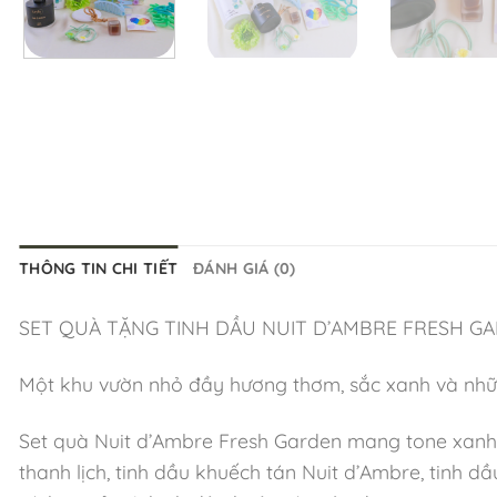
THÔNG TIN CHI TIẾT
ĐÁNH GIÁ (0)
SET QUÀ TẶNG TINH DẦU NUIT D’AMBRE FRESH G
Một khu vườn nhỏ đầy hương thơm, sắc xanh và nhữn
Set quà Nuit d’Ambre Fresh Garden mang tone xanh tư
thanh lịch, tinh dầu khuếch tán Nuit d’Ambre, tinh