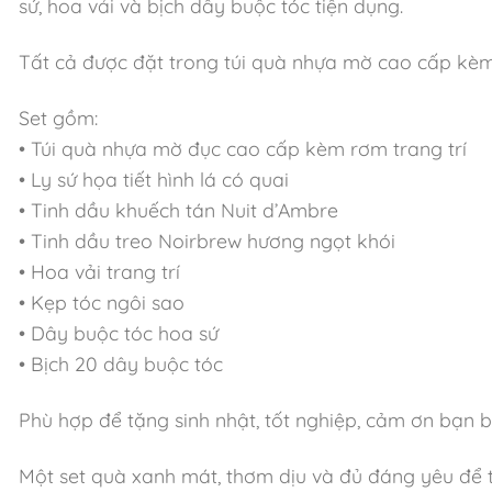
sứ, hoa vải và bịch dây buộc tóc tiện dụng.
Tất cả được đặt trong túi quà nhựa mờ cao cấp kèm r
Set gồm:
• Túi quà nhựa mờ đục cao cấp kèm rơm trang trí
• Ly sứ họa tiết hình lá có quai
• Tinh dầu khuếch tán Nuit d’Ambre
• Tinh dầu treo Noirbrew hương ngọt khói
• Hoa vải trang trí
• Kẹp tóc ngôi sao
• Dây buộc tóc hoa sứ
• Bịch 20 dây buộc tóc
Phù hợp để tặng sinh nhật, tốt nghiệp, cảm ơn bạn 
Một set quà xanh mát, thơm dịu và đủ đáng yêu để th