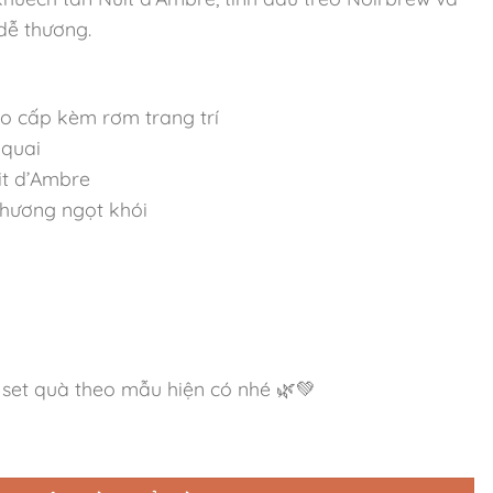
dễ thương.
o cấp kèm rơm trang trí
 quai
it d’Ambre
 hương ngọt khói
 set quà theo mẫu hiện có nhé
t d’Ambre Fresh Garden số lượng