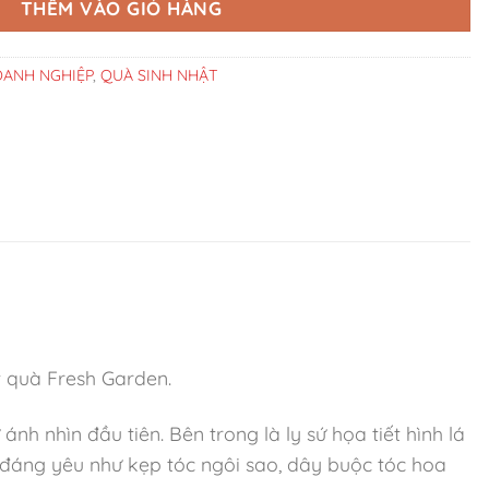
THÊM VÀO GIỎ HÀNG
ANH NGHIỆP
,
QUÀ SINH NHẬT
t quà Fresh Garden.
 nhìn đầu tiên. Bên trong là ly sứ họa tiết hình lá
n đáng yêu như kẹp tóc ngôi sao, dây buộc tóc hoa