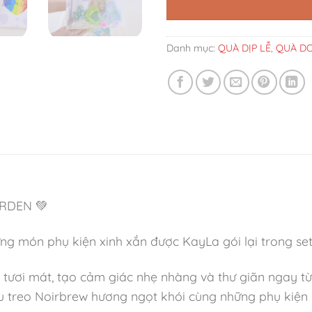
Danh mục:
QUÀ DỊP LỄ
,
QUÀ DO
ARDEN
g món phụ kiện xinh xắn được KayLa gói lại trong se
ơi mát, tạo cảm giác nhẹ nhàng và thư giãn ngay từ ánh
 dầu treo Noirbrew hương ngọt khói cùng những phụ kiệ