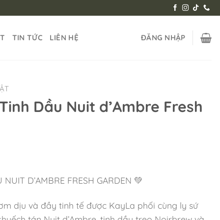
ẬT
TIN TỨC
LIÊN HỆ
ĐĂNG NHẬP
HẬT
Tinh Dầu Nuit d’Ambre Fresh
U NUIT D’AMBRE FRESH GARDEN
ơm dịu và đầy tinh tế được KayLa phối cùng ly sứ
u khuếch tán Nuit d’Ambre, tinh dầu treo Noirbrew và