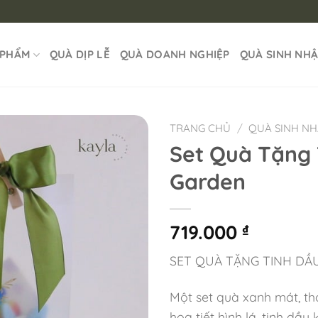
 PHẨM
QUÀ DỊP LỄ
QUÀ DOANH NGHIỆP
QUÀ SINH NH
TRANG CHỦ
/
QUÀ SINH N
Set Quà Tặng 
Garden
719.000
₫
SET QUÀ TẶNG TINH DẦ
Một set quà xanh mát, th
họa tiết hình lá, tinh dầ