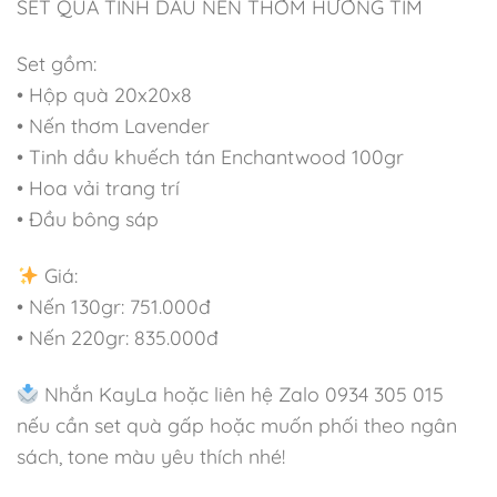
SET QUÀ TINH DẦU NẾN THƠM HƯƠNG TÍM
Set gồm:
• Hộp quà 20x20x8
• Nến thơm Lavender
• Tinh dầu khuếch tán Enchantwood 100gr
• Hoa vải trang trí
• Đầu bông sáp
Giá:
• Nến 130gr: 751.000đ
• Nến 220gr: 835.000đ
Nhắn KayLa hoặc liên hệ Zalo 0934 305 015
nếu cần set quà gấp hoặc muốn phối theo ngân
sách, tone màu yêu thích nhé!