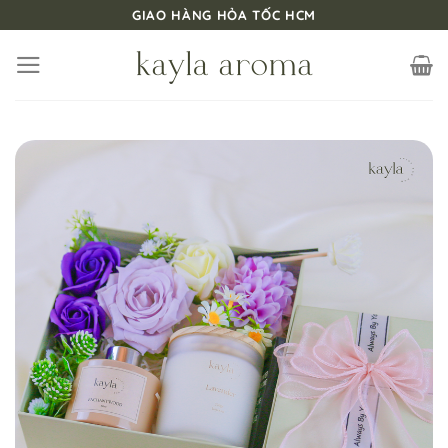
Bỏ
GIAO HÀNG HỎA TỐC HCM
qua
nội
dung