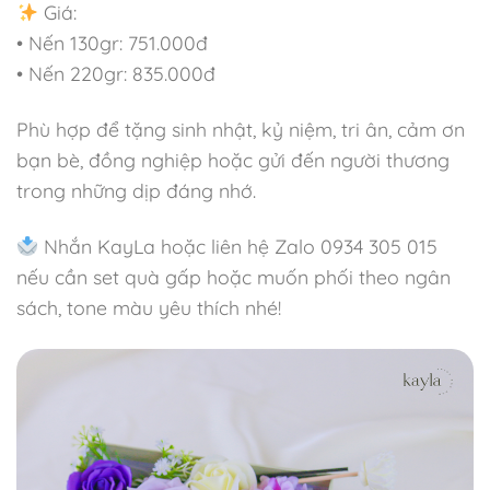
Giá:
• Nến 130gr: 751.000đ
• Nến 220gr: 835.000đ
Set Quà Tặng Dịu Dàng
Set Quà Tặng Chạm Nhẹ
Và Ấm Áp
Yêu Thương
Phù hợp để tặng sinh nhật, kỷ niệm, tri ân, cảm ơn
bạn bè, đồng nghiệp hoặc gửi đến người thương
131.000
₫
198.000
₫
Được
Được
xếp
xếp
trong những dịp đáng nhớ.
hạng
hạng
0
0
5
5
Copyright 2025 © Quà Tặng Kayla | Open time: 8H30 -
sao
sao
Nhắn KayLa hoặc liên hệ Zalo 0934 305 015
17H30 (T2-T6) 8H30 - 12H00 (T7)
nếu cần set quà gấp hoặc muốn phối theo ngân
sách, tone màu yêu thích nhé!