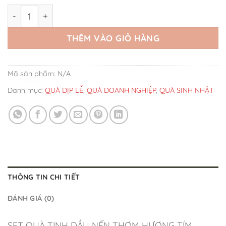
Set Quà Tinh Dầu Nến Thơm Hương Tím số lượng
THÊM VÀO GIỎ HÀNG
Mã sản phẩm:
N/A
Danh mục:
QUÀ DỊP LỄ
,
QUÀ DOANH NGHIỆP
,
QUÀ SINH NHẬT
THÔNG TIN CHI TIẾT
ĐÁNH GIÁ (0)
SET QUÀ TINH DẦU NẾN THƠM HƯƠNG TÍM