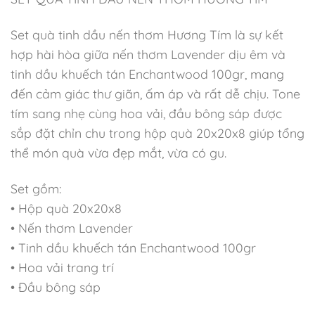
Set quà tinh dầu nến thơm Hương Tím là sự kết
hợp hài hòa giữa nến thơm Lavender dịu êm và
tinh dầu khuếch tán Enchantwood 100gr, mang
đến cảm giác thư giãn, ấm áp và rất dễ chịu. Tone
Xem thêm nội dung
tím sang nhẹ cùng hoa vải, đầu bông sáp được
sắp đặt chỉn chu trong hộp quà 20x20x8 giúp tổng
thể món quà vừa đẹp mắt, vừa có gu.
SẢN PHẨM TƯƠNG TỰ
Set gồm:
• Hộp quà 20x20x8
• Nến thơm Lavender
• Tinh dầu khuếch tán Enchantwood 100gr
• Hoa vải trang trí
• Đầu bông sáp