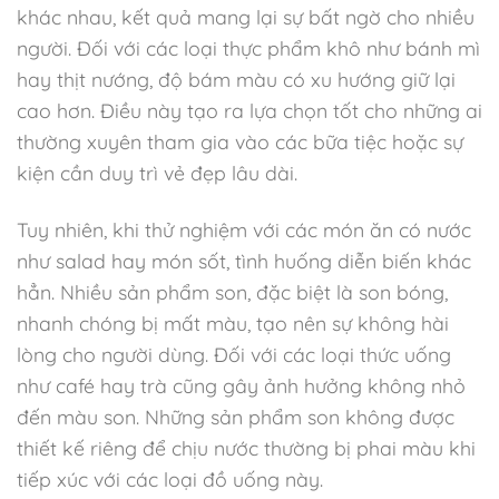
khác nhau, kết quả mang lại sự bất ngờ cho nhiều
người. Đối với các loại thực phẩm khô như bánh mì
hay thịt nướng, độ bám màu có xu hướng giữ lại
cao hơn. Điều này tạo ra lựa chọn tốt cho những ai
thường xuyên tham gia vào các bữa tiệc hoặc sự
kiện cần duy trì vẻ đẹp lâu dài.
Tuy nhiên, khi thử nghiệm với các món ăn có nước
như salad hay món sốt, tình huống diễn biến khác
hẳn. Nhiều sản phẩm son, đặc biệt là son bóng,
nhanh chóng bị mất màu, tạo nên sự không hài
lòng cho người dùng. Đối với các loại thức uống
như café hay trà cũng gây ảnh hưởng không nhỏ
đến màu son. Những sản phẩm son không được
thiết kế riêng để chịu nước thường bị phai màu khi
tiếp xúc với các loại đồ uống này.