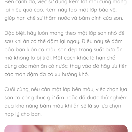
Bên cạnh đó, việc sử dụng kem lót môi cũng mang
lại hiệu quả cao. Kem này tạo một lớp bảo vệ,
giúp hạn chế sự thấm nước và bám dính của son.
Đặc biệt, hãy luôn mang theo một lớp son nhỏ để
sau khi ăn có thể dặm lại ngay. Điều này sẽ đảm
bảo bạn luôn có màu son đẹp trong suốt bữa ăn
mà không lo bị trôi. Một cách khác là hạn chế
dùng các món ăn có nước, thay vào đó hãy ưu tiên
các món đậm đà có xu hướng khô.
Cuối cùng, nếu cần một lớp bền màu, việc chọn lựa
son có công thức giữ ẩm hoặc đã được thử nghiệm
qua khả năng bám màu khi ăn sẽ là sự lựa chọn
hợp lý cho bạn.