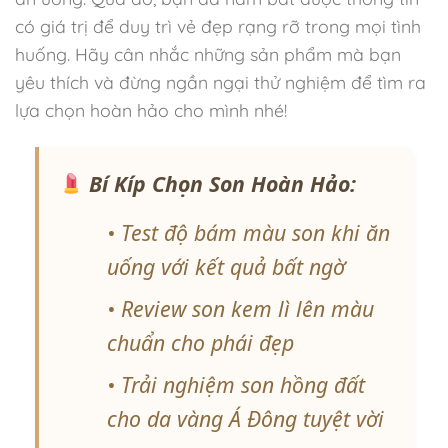
có giá trị để duy trì vẻ đẹp rạng rỡ trong mọi tình
huống. Hãy cân nhắc những sản phẩm mà bạn
yêu thích và đừng ngần ngại thử nghiệm để tìm ra
lựa chọn hoàn hảo cho mình nhé!
Bí Kíp Chọn Son Hoàn Hảo:
• Test độ bám màu son khi ăn
uống với kết quả bất ngờ
• Review son kem lì lên màu
chuẩn cho phái đẹp
• Trải nghiệm son hồng đất
cho da vàng Á Đông tuyệt vời