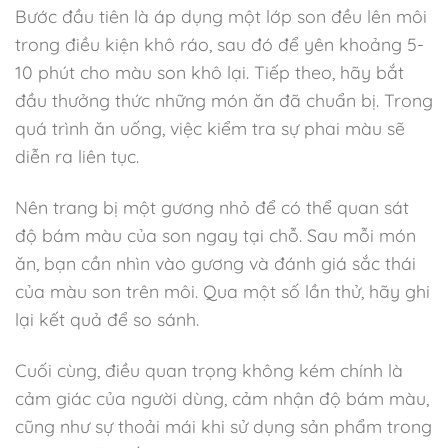
Bước đầu tiên là áp dụng một lớp son đều lên môi
trong điều kiện khô ráo, sau đó để yên khoảng 5-
10 phút cho màu son khô lại. Tiếp theo, hãy bắt
đầu thưởng thức những món ăn đã chuẩn bị. Trong
quá trình ăn uống, việc kiểm tra sự phai màu sẽ
diễn ra liên tục.
Nên trang bị một gương nhỏ để có thể quan sát
độ bám màu của son ngay tại chỗ. Sau mỗi món
ăn, bạn cần nhìn vào gương và đánh giá sắc thái
của màu son trên môi. Qua một số lần thử, hãy ghi
lại kết quả để so sánh.
Cuối cùng, điều quan trọng không kém chính là
cảm giác của người dùng, cảm nhận độ bám màu,
cũng như sự thoải mái khi sử dụng sản phẩm trong