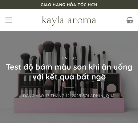
Bỏ
GIAO HÀNG HỎA TỐC HCM
qua
nội
dung
TIN TỨC
Test độ bám màu son khi ăn uống
với kết quả bất ngờ
ĐĂNG VÀO
17 THÁNG 12, 2025
BỞI
ADMIN_QUA