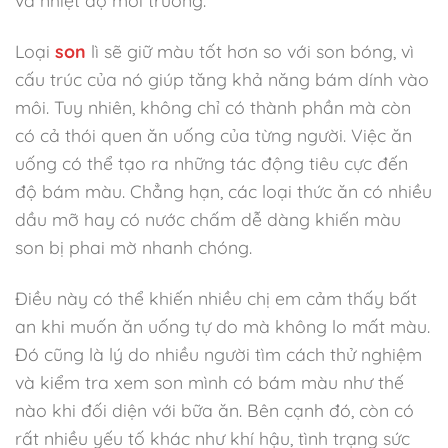
Loại
son
lì sẽ giữ màu tốt hơn so với son bóng, vì
cấu trúc của nó giúp tăng khả năng bám dính vào
môi. Tuy nhiên, không chỉ có thành phần mà còn
có cả thói quen ăn uống của từng người. Việc ăn
uống có thể tạo ra những tác động tiêu cực đến
độ bám màu. Chẳng hạn, các loại thức ăn có nhiều
dầu mỡ hay có nước chấm dễ dàng khiến màu
son bị phai mờ nhanh chóng.
Điều này có thể khiến nhiều chị em cảm thấy bất
an khi muốn ăn uống tự do mà không lo mất màu.
Đó cũng là lý do nhiều người tìm cách thử nghiệm
và kiểm tra xem son mình có bám màu như thế
nào khi đối diện với bữa ăn. Bên cạnh đó, còn có
rất nhiều yếu tố khác như khí hậu, tình trạng sức