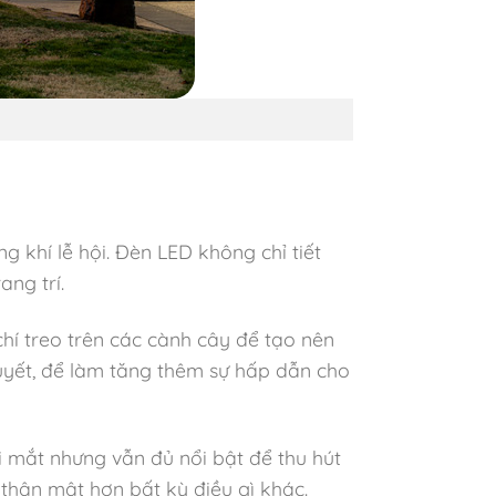
 khí lễ hội. Đèn LED không chỉ tiết
ng trí.
hí treo trên các cành cây để tạo nên
tuyết, để làm tăng thêm sự hấp dẫn cho
 mắt nhưng vẫn đủ nổi bật để thu hút
thân mật hơn bất kỳ điều gì khác.