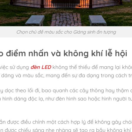
Chọn chủ đề màu sắc cho Giáng sinh ấn tượng
 điểm nhấn và không khí lễ hội
 việc sử dụng
đèn LED
không thể thiếu để mang lại không
 dáng và màu sắc, mang đến sự đa dạng trong cách tra
 dọc theo lối đi, bao quanh các cây thông hay thậm c
n hình dáng độc lạ, như đèn hình sao hoặc hình người 
ần được điều chỉnh một cách hợp lý để không gây chói
n được chiếu sáng nhẹ nhàng sẽ tạo ra bầu không khí 