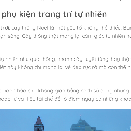
phụ kiện trang trí tự nhiên
trời
, cây thông Noel là một yếu tố không thể thiếu. Bạ
 bạn sống. Cây thông thật mang lại cảm giác tự nhiên h
 tự nhiên như quả thông, nhánh cây tuyết tùng, hay th
iết này không chỉ mang lại vẻ đẹp rực rỡ mà còn thể hi
 hoàn hảo cho không gian bằng cách sử dụng những p
de từ vật liệu tái chế để tô điểm ngay cả những khoả