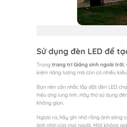
Sử dụng đèn LED để tạo
Trong
trang trí Giáng sinh ngoài trời
,
kiệm năng lượng mà còn có nhiều kiểu
Bạn nên cân nhắc lắp đặt đèn LED chạy
hiệu ứng lung linh. Hãy thử sử dụng đè
không gian.
Ngoài ra, hãy ghi nhớ rằng ánh sáng c
ánh nhìn của mọi người. Một không gia