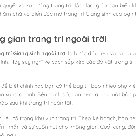
 bí quyết và xu hướng trang trí độc đáo, giúp bạn biến
hám phá và biến ước mơ trang trí Giáng sinh của bạn t
 gian trang trí ngoài trời
g trí Giáng sinh ngoài trời
là bước đầu tiên và rất qua
chính. Hãy suy nghĩ về cách sắp xếp các đồ vật trang t
để biết chính xác bạn có thể bày trí bao nhiêu phụ ki
n xung quanh. Bên cạnh đó, bạn nên tạo ra một bản p
o sau khi trang trí hoàn tất.
c yếu tố trong khu vực trang trí. Theo kế hoạch, bạn n
m nhấn và sự cuốn hút cho không gian. Cuối cùng, đừng
ội này.