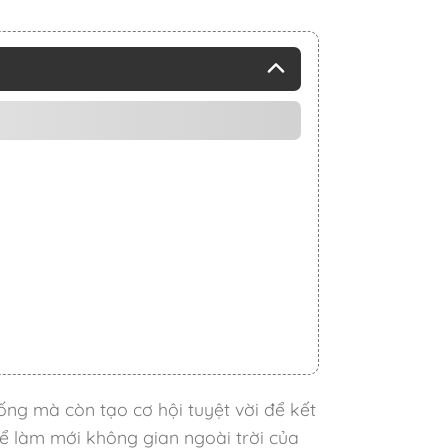
ống mà còn tạo cơ hội tuyệt vời để kết
ể làm mới không gian ngoài trời của