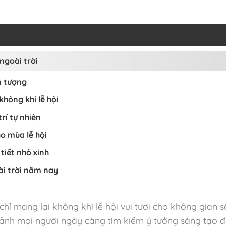
ngoài trời
n tượng
hông khí lễ hội
rí tự nhiên
ho mùa lễ hội
tiết nhỏ xinh
ài trời năm nay
hỉ mang lại không khí lễ hội vui tươi cho không gian s
cảnh mọi người ngày càng tìm kiếm ý tưởng sáng tạo đ