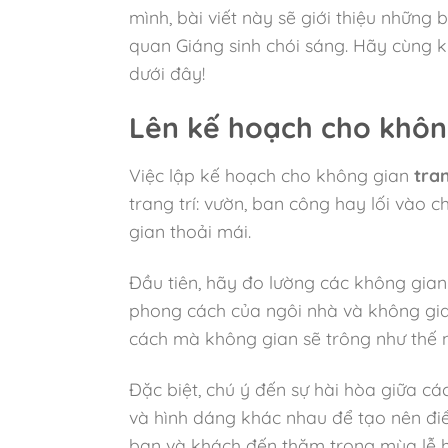
mình, bài viết này sẽ giới thiệu những
quan Giáng sinh chói sáng. Hãy cùng k
dưới đây!
Lên kế hoạch cho không
Việc lập kế hoạch cho không gian
tran
trang trí: vườn, ban công hay lối vào 
gian thoải mái.
Đầu tiên, hãy đo lường các không gian 
phong cách của ngôi nhà và không gia
cách mà không gian sẽ trông như thế nà
Đặc biệt, chú ý đến sự hài hòa giữa cá
và hình dáng khác nhau để tạo nên điể
bạn và khách đến thăm trong mùa lễ h