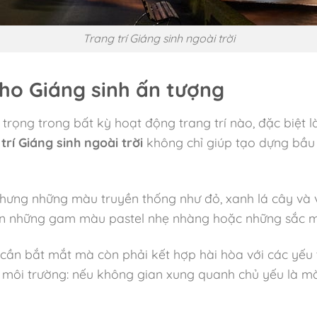
Trang trí Giáng sinh ngoài trời
ho Giáng sinh ấn tượng
rọng trong bất kỳ hoạt động trang trí nào, đặc biệt l
trí Giáng sinh ngoài trời
không chỉ giúp tạo dựng bầu
hưng những màu truyền thống như đỏ, xanh lá cây và 
ọn những gam màu pastel nhẹ nhàng hoặc những sắc m
cần bắt mắt mà còn phải kết hợp hài hòa với các yếu 
i môi trường: nếu không gian xung quanh chủ yếu là 