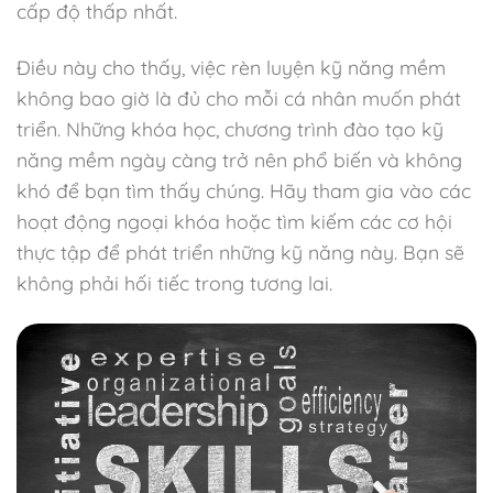
cấp độ thấp nhất.
Điều này cho thấy, việc rèn luyện kỹ năng mềm
không bao giờ là đủ cho mỗi cá nhân muốn phát
triển. Những khóa học, chương trình đào tạo kỹ
năng mềm ngày càng trở nên phổ biến và không
khó để bạn tìm thấy chúng. Hãy tham gia vào các
hoạt động ngoại khóa hoặc tìm kiếm các cơ hội
thực tập để phát triển những kỹ năng này. Bạn sẽ
không phải hối tiếc trong tương lai.