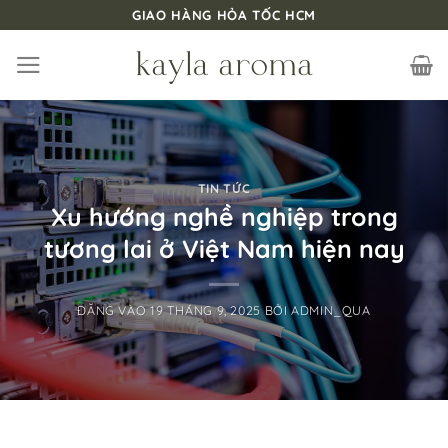
Bỏ
GIAO HÀNG HỎA TỐC HCM
qua
nội
dung
TIN TỨC
Xu hướng nghề nghiệp trong
tương lai ở Việt Nam hiện nay
ĐĂNG VÀO
19 THÁNG 9, 2025
BỞI
ADMIN_QUA