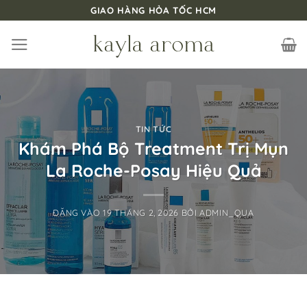
Bỏ
GIAO HÀNG HỎA TỐC HCM
qua
nội
dung
TIN TỨC
Khám Phá Bộ Treatment Trị Mụn
La Roche-Posay Hiệu Quả
ĐĂNG VÀO
19 THÁNG 2, 2026
BỞI
ADMIN_QUA