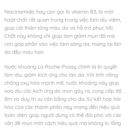
Niacinamide, hay còn gọi là vitamin B3, là một
hoạt chất rất quan trọng trong việc làm dịu viêm,
giúp cải thiện tông màu da và hỗ trợ phục hồi.
Chất này không chỉ giúp làm giảm mụn đỏ mà
còn góp phần vào việc làm sáng da, mang lại làn
da đều màu hơn.
Nước khoáng La Roche-Posay chính là bí quyết
làm dịu, giảm kích ứng cho làn da. Với tính năng
chống oxy hóa mạnh mẽ, nước khoáng này giúp
xoa dịu các kích ứng do mụn gây ra, cung cấp độ
ẩm và duy trì sự cân bằng cho da. Sự kết hợp hài
hòa của các thành phần này mang đến hiệu quả
toàn diện, giúp người dùng có thể đối phó với các
vấn đề mụn một cách hiệu quả mà không lo lắng