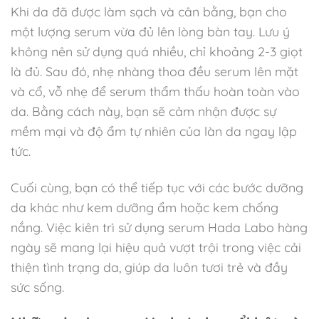
Khi da đã được làm sạch và cân bằng, bạn cho
một lượng serum vừa đủ lên lòng bàn tay. Lưu ý
không nên sử dụng quá nhiều, chỉ khoảng 2-3 giọt
là đủ. Sau đó, nhẹ nhàng thoa đều serum lên mặt
và cổ, vỗ nhẹ để serum thẩm thấu hoàn toàn vào
da. Bằng cách này, bạn sẽ cảm nhận được sự
mềm mại và độ ẩm tự nhiên của làn da ngay lập
tức.
Cuối cùng, bạn có thể tiếp tục với các bước dưỡng
da khác như kem dưỡng ẩm hoặc kem chống
nắng. Việc kiên trì sử dụng serum Hada Labo hàng
ngày sẽ mang lại hiệu quả vượt trội trong việc cải
thiện tình trạng da, giúp da luôn tươi trẻ và đầy
sức sống.