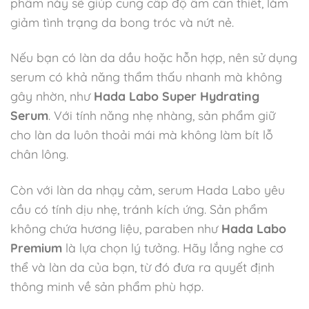
phẩm này sẽ giúp cung cấp độ ẩm cần thiết, làm
giảm tình trạng da bong tróc và nứt nẻ.
Nếu bạn có làn da dầu hoặc hỗn hợp, nên sử dụng
serum có khả năng thẩm thấu nhanh mà không
gây nhờn, như
Hada Labo Super Hydrating
Serum
. Với tính năng nhẹ nhàng, sản phẩm giữ
cho làn da luôn thoải mái mà không làm bít lỗ
chân lông.
Còn với làn da nhạy cảm, serum Hada Labo yêu
cầu có tính dịu nhẹ, tránh kích ứng. Sản phẩm
không chứa hương liệu, paraben như
Hada Labo
Premium
là lựa chọn lý tưởng. Hãy lắng nghe cơ
thể và làn da của bạn, từ đó đưa ra quyết định
thông minh về sản phẩm phù hợp.