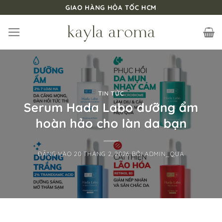
Bỏ
GIAO HÀNG HỎA TỐC HCM
qua
nội
dung
TIN TỨC
Serum Hada Labo dưỡng ẩm
hoàn hảo cho làn da bạn
ĐĂNG VÀO
20 THÁNG 2, 2026
BỞI
ADMIN_QUA