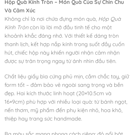
Hộp Quà Kính Tròn – Món Quà Của Sự Chỉn Chu
Và Cảm Xúc
Không chỉ là nơi chứa đựng món quà,
Hộp Quà
Kính Tròn
còn là lời mở đầu tinh tế cho một
khoảnh khắc đáng nhớ. Với thiết kế dáng tròn
thanh lịch, kết hợp nắp kính trong suốt đầy cuốn
hút, chiếc hộp này khiến người nhận cảm nhận
được sự trân trọng ngay từ ánh nhìn đầu tiên.
Chất liệu giấy bìa cứng phủ mịn, cầm chắc tay, giữ
form tốt – đảm bảo vẻ ngoài sang trọng và bền
đẹp. Hai kích thước linh hoạt (20×10.5cm và
16×9cm) phù hợp với nhiều loại quà: từ bánh ngọt,
nến thơm, mỹ phẩm đến phụ kiện nhỏ, hoa khô,
thiệp hay trang sức handmade.
Ba màu sắc mang phong cách riêng: đỏ nổi bật