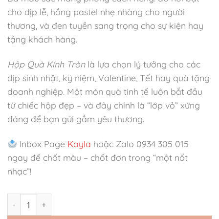
cho dịp lễ, hồng pastel nhẹ nhàng cho người
thương, và đen tuyền sang trọng cho sự kiện hay
tặng khách hàng.
Hộp Quà Kính Tròn
là lựa chọn lý tưởng cho các
dịp sinh nhật, kỷ niệm, Valentine, Tết hay quà tặng
doanh nghiệp. Một món quà tinh tế luôn bắt đầu
từ chiếc hộp đẹp – và đây chính là “lớp vỏ” xứng
đáng để bạn gửi gắm yêu thương.
Inbox Page
Kayla
hoặc Zalo 0934 305 015
ngay để chốt màu – chốt đơn trong “một nốt
nhạc”!
Hộp Quà Kính Tròn – Dịu Dàng Khoảnh Khắc số lượng