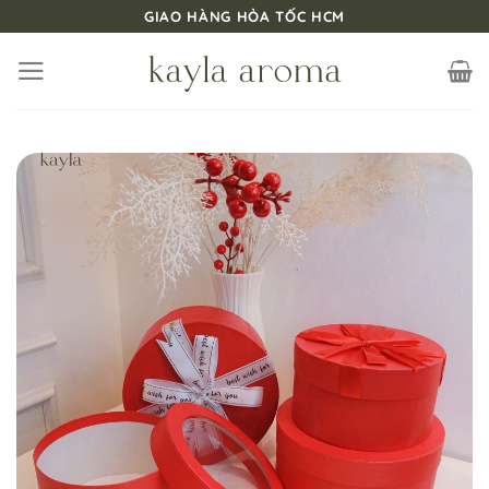
Bỏ
GIAO HÀNG HỎA TỐC HCM
qua
nội
dung