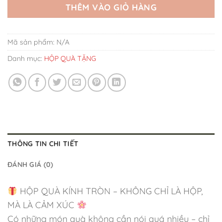
THÊM VÀO GIỎ HÀNG
Mã sản phẩm:
N/A
Danh mục:
HỘP QUÀ TẶNG
THÔNG TIN CHI TIẾT
ĐÁNH GIÁ (0)
HỘP QUÀ KÍNH TRÒN – KHÔNG CHỈ LÀ HỘP,
MÀ LÀ CẢM XÚC
Có những món quà không cần nói quá nhiều – chỉ