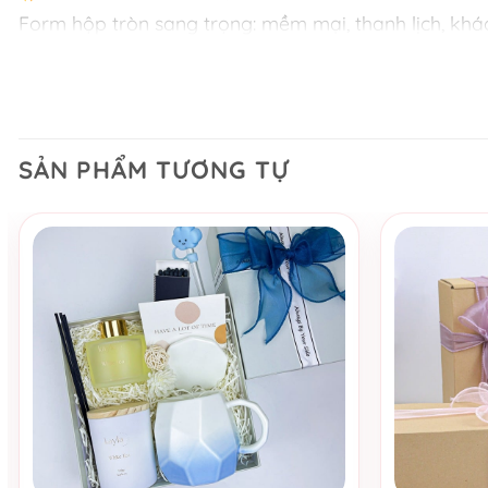
Form hộp tròn sang trọng: mềm mại, thanh lịch, kh
Chất liệu giấy mịn cao cấp: bề mặt sờ mát tay, giữ
Nắp rời tiện dụng: dễ dàng đóng mở mà vẫn giữ đượ
SẢN PHẨM TƯƠNG TỰ
Kèm nơ ruy băng lụa: điểm nhấn nhỏ nhưng mang l
KÍCH THƯỚC:
Đường kính 20cm × cao 10.5cm – rộng rãi đủ để đựn
từ bánh su, mỹ phẩm mini, khăn tay, thiệp viết tay đ
BẢNG MÀU GỢI NHỚ CẢM XÚC:
Hồng pastel: nhẹ nhàng, mơ mộng – như một đóa
Kem: thanh lịch, giản dị nhưng vẫn cuốn hút
Đỏ: nồng nàn, nổi bật – dành cho những dịp bùn
+
+
Xanh dương đậm: hiện đại, tinh tế – mang nét đẹp