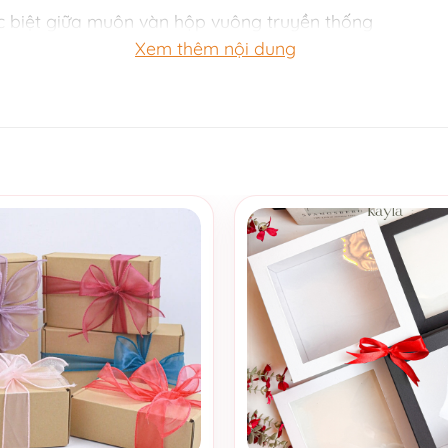
ác biệt giữa muôn vàn hộp vuông truyền thống
Xem thêm nội dung
 form chắc chắn, hạn chế móp méo khi vận chuyển
c sự kín đáo, an toàn
ại cảm xúc lớn – như một dấu chấm mềm mại sau câ
g những điều bất ngờ ngọt ngào:
ến phụ kiện tinh xảo…
 hoa e ấp trong lòng bàn tay
g nổ cảm xúc
+
 riêng không trộn lẫn