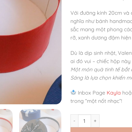
Với đường kính 20cm và 
nghĩa như bánh handmade
sắc mang một phong cách 
rỡ, xanh dương đậm hiện 
Dù là dịp sinh nhật, Val
ai đó vui – chiếc hộp nà
Một món quà tinh tế bắt
Sáng là lựa chọn khiến m
Inbox Page
Kayla
hoặc
trong “một nốt nhạc”!
Hộp Quà Tròn Tỏa Sáng số