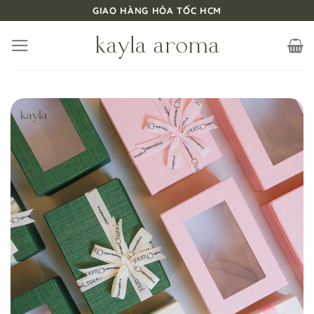
Bỏ
GIAO HÀNG HỎA TỐC HCM
qua
nội
dung