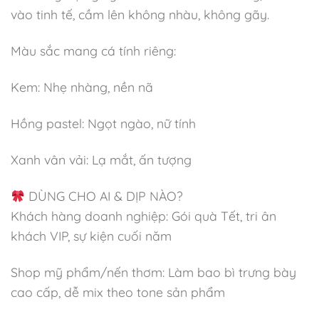
vào tinh tế, cầm lên không nhàu, không gãy.
Màu sắc mang cá tính riêng:
Kem: Nhẹ nhàng, nền nã
Hồng pastel: Ngọt ngào, nữ tính
Xanh vân vải: Lạ mắt, ấn tượng
DÙNG CHO AI & DỊP NÀO?
Khách hàng doanh nghiệp: Gói quà Tết, tri ân
khách VIP, sự kiện cuối năm
Shop mỹ phẩm/nến thơm: Làm bao bì trưng bày
cao cấp, dễ mix theo tone sản phẩm