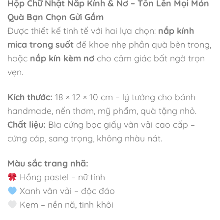
Hộp Chữ Nhật Nắp Kính & Nơ – Tôn Lên Mọi Món
Quà Bạn Chọn Gửi Gắm
Được thiết kế tinh tế với hai lựa chọn:
nắp kính
mica trong suốt
để khoe nhẹ phần quà bên trong,
hoặc
nắp kín kèm nơ
cho cảm giác bất ngờ trọn
vẹn.
Kích thước:
18 × 12 × 10 cm – lý tưởng cho bánh
handmade, nến thơm, mỹ phẩm, quà tặng nhỏ.
Chất liệu:
Bìa cứng bọc giấy vân vải cao cấp –
cứng cáp, sang trọng, không nhàu nát.
Màu sắc trang nhã:
Hồng pastel – nữ tính
Xanh vân vải – độc đáo
Kem – nền nã, tinh khôi