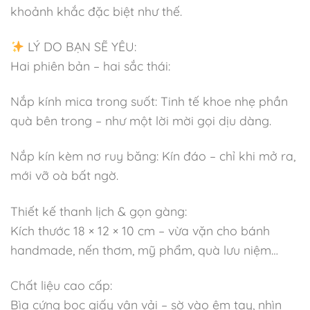
khoảnh khắc đặc biệt như thế.
LÝ DO BẠN SẼ YÊU:
Hai phiên bản – hai sắc thái:
Nắp kính mica trong suốt: Tinh tế khoe nhẹ phần
quà bên trong – như một lời mời gọi dịu dàng.
Nắp kín kèm nơ ruy băng: Kín đáo – chỉ khi mở ra,
mới vỡ oà bất ngờ.
Thiết kế thanh lịch & gọn gàng:
Kích thước 18 × 12 × 10 cm – vừa vặn cho bánh
handmade, nến thơm, mỹ phẩm, quà lưu niệm…
Chất liệu cao cấp:
Bìa cứng bọc giấy vân vải – sờ vào êm tay, nhìn