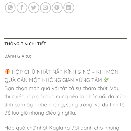
THÔNG TIN CHI TIẾT
ĐÁNH GIÁ (0)
HỘP CHỮ NHẬT NẮP KÍNH & NƠ – KHI MÓN
QUÀ CẦN MỘT KHÔNG GIAN XỨNG TẦM
Bạn chọn món quà với tất cả sự chăm chút. Vậy
thì chiếc hộp gói quà cũng nên là phần nối dài của
tình cảm ấy – nhẹ nhàng, sang trọng, và đủ tinh tế
để lưu giữ những điều ý nghĩa.
Hộp quà chữ nhật Kayla ra đời dành cho những