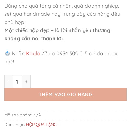
Dùng cho quà tặng cá nhân, quà doanh nghiệp,
set quà handmade hay trưng bày cửa hàng đều
phù hợp.
Một chiếc hộp đẹp – là lời nhắn yêu thương
không cần nói thành lời.
Nhắn
Kayla
/Zalo 0934 305 015 để đặt ngay
nhé!
Hộp Chữ Nhật Nắp Kính & Nơ – Nhẹ Nhàng Tinh Tế số lượ
THÊM VÀO GIỎ HÀNG
Mã sản phẩm:
N/A
Danh mục:
HỘP QUÀ TẶNG