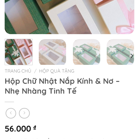
TRANG CHỦ
/
HỘP QUÀ TẶNG
Hộp Chữ Nhật Nắp Kính & Nơ –
Nhẹ Nhàng Tinh Tế
56.000
₫