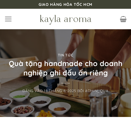
Bỏ
GIAO HÀNG HỎA TỐC HCM
qua
nội
dung
TIN TỨC
Quà tặng handmade cho doanh
nghiệp ghi dấu ấn riêng
ĐĂNG VÀO
18 THÁNG 6, 2025
BỞI
ADMIN_QUA