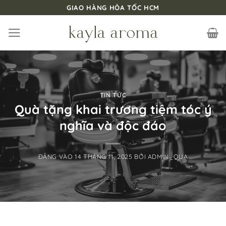
Bỏ
GIAO HÀNG HỎA TỐC HCM
qua
nội
dung
TIN TỨC
Quà tặng khai trương tiệm tóc ý
nghĩa và độc đáo
ĐĂNG VÀO
14 THÁNG 11, 2025
BỞI
ADMIN_QUA