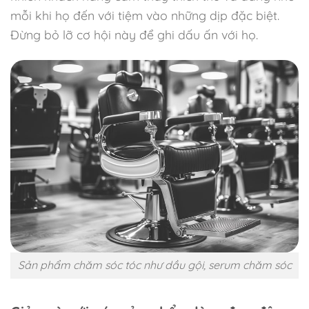
mỗi khi họ đến với tiệm vào những dịp đặc biệt.
Đừng bỏ lỡ cơ hội này để ghi dấu ấn với họ.
Sản phẩm chăm sóc tóc như dầu gội, serum chăm sóc