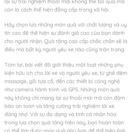
lại sự trải nghiệm thoải mái không thể bỏ qua mà
còn là cách thể hiện đẳng cấp trong xã hội.
Hãy chọn lựa những món quà với chất lượng và uy
tín cao để thể hiện sự đánh giá cao của bạn dành
cho người nhận. Quà tặng cao cấp chắc chắn sẽ là
điều mà bất kỳ người yêu xe nào cũng trân trọng.
Tóm lại, bài viết đã giới thiệu một loạt những phụ
kiện hữu ích cho lái xe và người yêu xe, từ ghế đệm
massage, gối tựa cổ, đến các thiết bị công nghệ
như camera hành trình và GPS. Những món quà
này không chỉ mang lại sự thoải mái mà còn đảm
bảo an toàn và tăng cường trải nghiệm lái xe
đáng nhớ. Với sự đa dạng và tính cá nhân hóa
trong lựa chọn quà tặng hiện nay, bạn hoàn toàn
có thể tìm được món quà phù hợp để thể hiện tình