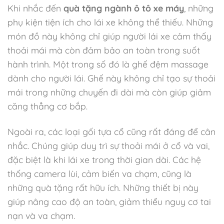
Khi nhắc đến
quà tặng ngành ô tô xe máy
, những
phụ kiện tiện ích cho lái xe không thể thiếu. Những
món đồ này không chỉ giúp người lái xe cảm thấy
thoải mái mà còn đảm bảo an toàn trong suốt
hành trình. Một trong số đó là ghế đệm massage
dành cho người lái. Ghế này không chỉ tạo sự thoải
mái trong những chuyến đi dài mà còn giúp giảm
căng thẳng cơ bắp.
Ngoài ra, các loại gối tựa cổ cũng rất đáng để cân
nhắc. Chúng giúp duy trì sự thoải mái ở cổ và vai,
đặc biệt là khi lái xe trong thời gian dài. Các hệ
thống camera lùi, cảm biến va chạm, cũng là
những quà tặng rất hữu ích. Những thiết bị này
giúp nâng cao độ an toàn, giảm thiểu nguy cơ tai
nạn và va chạm.