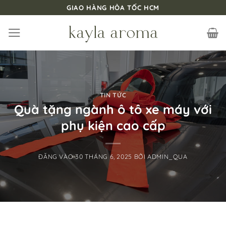
Bỏ
GIAO HÀNG HỎA TỐC HCM
qua
nội
dung
TIN TỨC
Quà tặng ngành ô tô xe máy với
phụ kiện cao cấp
ĐĂNG VÀO
30 THÁNG 6, 2025
BỞI
ADMIN_QUA